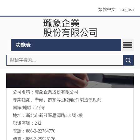
繁體中文
|
English
功能表
搜索
公司名稱：瓏象企業股份有限公司
Long Sky- 服裝輔料、鈕扣、扣環、繩扣、服飾配件製造供應
與
專業鈕釦、帶頭、飾扣等,服飾配件製造供應商
我們聯絡
國家/地區：台灣
地址：新北市新莊區思源路331號7樓
郵遞區號：242
電話：886-2-22764770
傳真：886-2-29926176