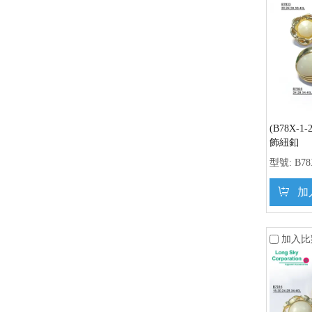
(B78X-
飾紐釦
型號:
B78
加
加入比