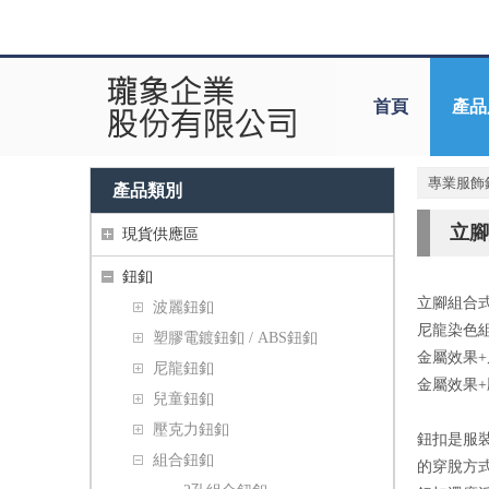
首頁
產品
專業服飾
產品類別
立腳
現貨供應區
鈕釦
立腳組合
波麗鈕釦
尼龍染色
塑膠電鍍鈕釦 / ABS鈕釦
金屬效果
尼龍鈕釦
金屬效果
兒童鈕釦
壓克力鈕釦
鈕扣是服
組合鈕釦
的穿脫方