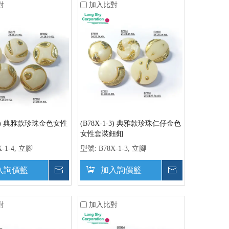
對
加入比對
1-4) 典雅款珍珠金色女性
(B78X-1-3) 典雅款珍珠仁仔金色
女性套裝鈕釦
X-1-4, 立腳
型號:
B78X-1-3, 立腳
入詢價籃
詢價
加入詢價籃
詢價
對
加入比對