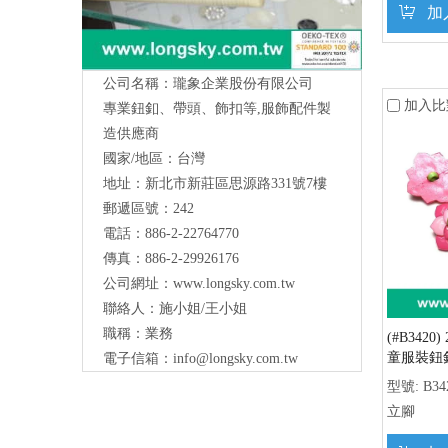
加
公司名稱：瓏象企業股份有限公司
加入比
專業鈕釦、帶頭、飾扣等,服飾配件製
造供應商
國家/地區：台灣
地址：新北市新莊區思源路331號7樓
Long Sky- 服裝輔料、鈕扣、扣環、繩扣、
郵遞區號：242
服飾配件製造供應
與我們聯絡
電話：886-2-22764770
傳真：886-2-29926176
公司網址：
www.longsky.com.tw
聯絡人：施小姐/王小姐
職稱：業務
(#B342
童服裝鈕
電子信箱：
info@longsky.com.tw
型號:
B34
立腳