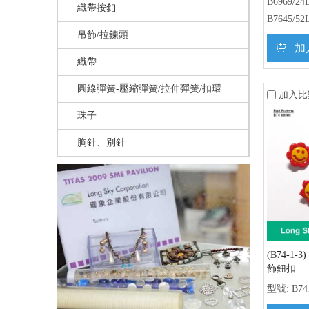
B6969/24L
織帶按釦
B7645/52
吊飾/拉鍊頭
加
織帶
圓線彈簧-壓縮彈簧/拉伸彈簧/扣環
加入比
珠子
胸針、別針
(B74-1
飾鈕扣
型號:
B74