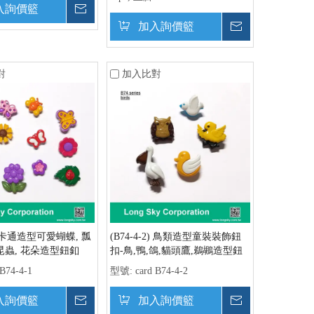
入詢價籃
詢價
加入詢價籃
詢價
對
加入比對
1) 卡通造型可愛蝴蝶, 瓢
(B74-4-2) 鳥類造型童裝裝飾鈕
 昆蟲, 花朵造型鈕釦
扣-鳥,鴨,鴿,貓頭鷹,鵜鶘造型鈕
扣
 B74-4-1
型號:
card B74-4-2
入詢價籃
詢價
加入詢價籃
詢價