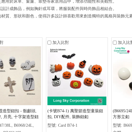
泛應用於床單、窗簾、靠墊等家居用品中，增添功能性和美觀性。
以設計成飾品，例如胸針或耳環，將服裝配件與時尚飾品相結合。
的材質、形狀和顏色，使得許多設計師喜歡用來創造獨特的風格與裝飾元
對
加入比對
加入比
造型鈕扣 - 骷顱頭,
(卡號B74-1) 萬聖節造型童裝鈕
(B6695/24
碑, 月亮, 十字架造型鈕
扣, DIY配件, 裝飾鈕釦
方形立釦
 B6968, B6969, B7402,
47/38L, B6968/24L,
型號:
Card B74-1
型號:
B669
022)