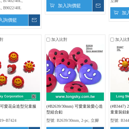
, B7402/40L,
立腳
加入詢價籃
詢價
L, B9022/40L
加
入詢價籃
詢價
對
加入比對
加入比
-3) 可愛花朵造型兒童服
(#B2639/30mm) 可愛童裝愛心造
(#B344
型組合釦
童童裝鈕
19~B7424
型號:
B2639/30mm, 2-pc, 立腳
型號:
B34