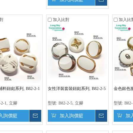
對
加入比對
加入比
料鈕釦系列, B82-2-1
女性洋裝套裝鈕釦系列, B82-2-5
金色銀色服飾
-2-1, 立腳
型號:
B82-2-5, 立腳
型號:
B82
入詢價籃
詢價
加入詢價籃
詢價
加