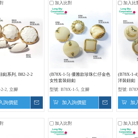
對
加入比對
加入比
系列, B82-2-2
(B78X-1-5) 優雅款珍珠仁仔金色
(B78X-
女性套裝鈕釦
洋裝鈕釦
-2-2, 立腳
型號:
B78X-1-5, 立腳
型號:
B78
入詢價籃
詢價
加入詢價籃
詢價
加
對
加入比對
加入比