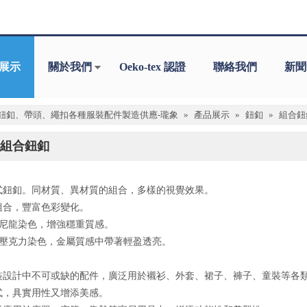
展示
關於我們
Oeko-tex 認證
聯絡我們
新聞
鈕釦、帶頭、繩扣各種服裝配件製造供應-瓏象
»
產品展示
»
鈕釦
»
組合鈕
組合鈕釦
式鈕釦。同材質、異材質的組合，多樣的視覺效果。
組合，豐富色彩變化。
+尼龍染色，增強穩重質感。
+壓克力染色，金屬質感中帶著輕盈透亮。
裝設計中不可或缺的配件，廣泛用於襯衫、外套、裙子、褲子、童裝等各
式，具實用性又增添美感。