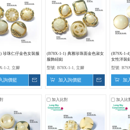
1-2) 珍珠仁仔金色女裝服
(B78X-1-1) 典雅珍珠面金色淑女
(B79X-
服飾紐釦
女性洋裝
X-1-2, 立腳
型號:
B78X-1-1, 立腳
型號:
B79X
入詢價籃
詢價
加入詢價籃
詢價
加
對
加入比對
加入比