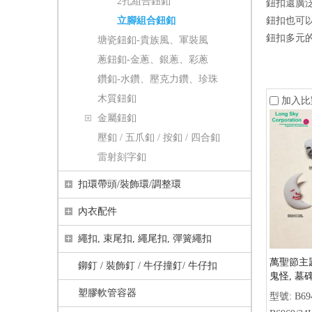
2孔組合鈕釦
鈕扣還廣
立腳組合鈕釦
鈕扣也可
鈕扣多元
塘瓷鈕釦-貴族風、軍裝風
蔥鈕釦-金蔥、銀蔥、彩蔥
鑽釦-水鑽、壓克力鑽、珍珠
木質鈕釦
加入比
金屬鈕釦
壓釦 / 五爪釦 / 按釦 / 四合釦
雷射刻字釦
扣環帶頭/裝飾環/調整環
內衣配件
繩扣, 束尾扣, 繩尾扣, 彈簧繩扣
萬聖節主題
鉚釘 / 裝飾釘 / 牛仔撞釘/ 牛仔扣
鬼怪, 墓
扣 (B6947,
塑膠軟管容器
型號:
B69
B7645, B9