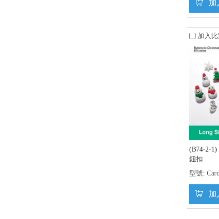
加
加入比
(B74-2
鈕扣
型號:
Car
加