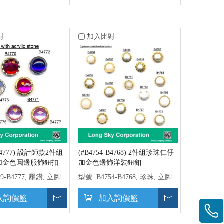
對
加入比對
-B4777) 設計師款2件組
(#B4754-B4768) 2件組珍珠仁仔
加金色圓邊服飾鈕扣
加金色邊飾洋裝鈕釦
69-B4777, 壓鑽, 立腳
型號:
B4754-B4768, 珍珠, 立腳
入詢價籃
詢價
加入詢價籃
詢價