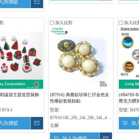
入詢價籃
詢價
對
加入比對
加入比
-1) 耶誕節主題造型裝飾
(B7916) 典雅款珍珠仁仔金色女
(#B4769
性襯衫套裝鈕釦
壓克力鑽
d B74-1
型號:
型號:
B47
B7916/18L,20L,24L,28L,34L,40L,
入詢價籃
詢價
加
立腳
加入詢價籃
詢價