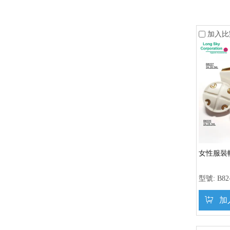
加入比
女性服裝輔
型號:
B82
加