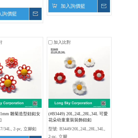
加入詢價籃
詢價
入詢價籃
詢價
對
加入比對
7) 21mm 雛菊造型鈕釦女
(#B3449) 20L,24L,28L,34L 可愛
釦
花朵幼童童裝裝飾鈕釦
47/34L, 2-pc, 立腳釦
型號:
B3449/20L,24L,28L,34L,
2-pc, 立腳