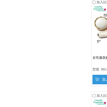
加入比
女性服裝鈕釦
型號:
B82
加
加入比