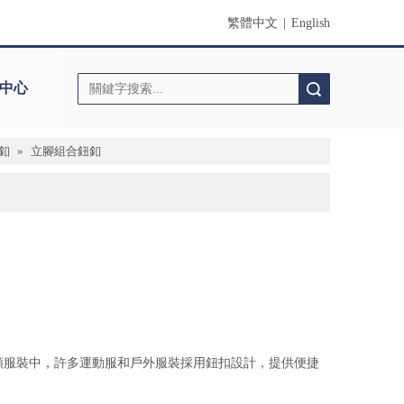
繁體中文
|
English
中心
搜索
釦
»
立腳組合鈕釦
類服裝中，許多運動服和戶外服裝採用鈕扣設計，提供便捷