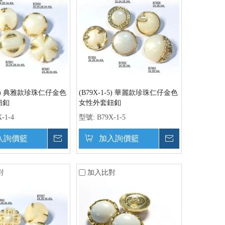
1-4) 典雅款珍珠仁仔金色
(B79X-1-5) 華麗款珍珠仁仔金色
鈕釦
女性外套鈕釦
-1-4
型號:
B79X-1-5
入詢價籃
詢價
加入詢價籃
詢價
對
加入比對