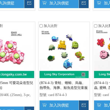
入詢價籃
詢價
加入詢價籃
詢價
加
對
加入比對
加入比
0) 25mm 可愛花朵造型兒
(B74-4-3) 青蛙、蟾蜍、烏龜、
(B74-4-
釦
熱帶魚、海豚、鯨魚造型兒童服
蟲, 蜜蜂,
裝鈕扣
20/40L (25mm), 3-pc,
型號:
card B74-4-3
型號:
card
加入詢價籃
詢價
加