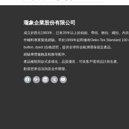
瓏象企業股份有限公司
成立於西元1983年，
已有35年以上於鈕釦、帶頭、飾扣、繩扣、內
件輔料專業製造經驗。早於1999年起即擁有Oeko-Tex Standard 100 ( p
button, dyed )
合格證照，提供全球符合歐洲環保規定產品。
經驗專營服飾及鞋飾等配件。
產品種類與款式多樣化，品質優良，可依客戶需求設計與生產。
歡迎您來信洽詢及合作開發。