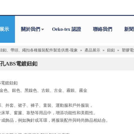
展示
關於我們
Oeko-tex 認證
聯絡我們
新聞
鈕釦、帶頭、繩扣各種服裝配件製造供應-瓏象
»
產品展示
»
鈕釦
»
塑膠電鍍
孔ABS電鍍鈕釦
S電鍍鈕釦
: 金色、銀色、黑鎳色、古銀、古金、霧銀、霧金
衫、外套、裙子、褲子、童裝、運動服和戶外服裝，
於床單、窗簾、靠墊等用品中，增添功能性和美觀性。
計成飾品，例如胸針或耳環，將服裝配件與時尚飾品相結合。