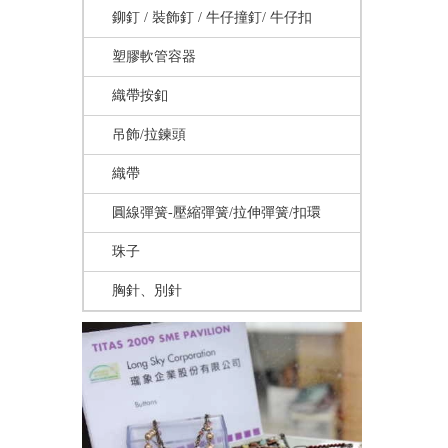
鉚釘 / 裝飾釘 / 牛仔撞釘/ 牛仔扣
塑膠軟管容器
織帶按釦
吊飾/拉鍊頭
織帶
圓線彈簧-壓縮彈簧/拉伸彈簧/扣環
珠子
胸針、別針