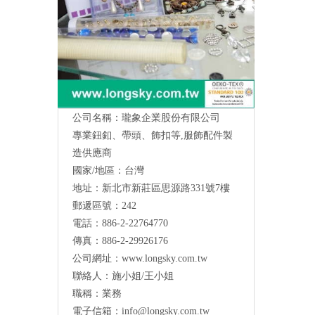
公司名稱：瓏象企業股份有限公司
專業鈕釦、帶頭、飾扣等,服飾配件製
造供應商
國家/地區：台灣
地址：新北市新莊區思源路331號7樓
Long Sky- 服裝輔料、鈕扣、扣環、繩扣、
郵遞區號：242
服飾配件製造供應
與我們聯絡
電話：886-2-22764770
傳真：886-2-29926176
公司網址：
www.longsky.com.tw
聯絡人：施小姐/王小姐
職稱：業務
電子信箱：
info@longsky.com.tw