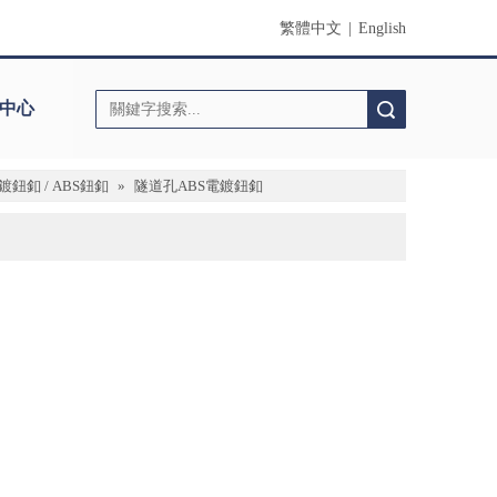
繁體中文
|
English
中心
搜索
鈕釦 / ABS鈕釦
»
隧道孔ABS電鍍鈕釦