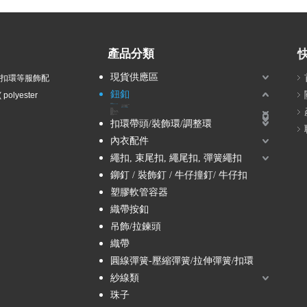
產品分類
現貨供應區
衣扣環等服飾配
鈕釦
olyester
波麗鈕釦
塑膠電鍍鈕釦 / ABS鈕釦
14L, 16L, 18L -小鈕釦
2孔ABS電鍍鈕釦
4孔ABS電鍍鈕釦
立腳ABS電鍍鈕釦
隧道孔ABS電鍍鈕釦
尼龍鈕釦
兒童鈕釦
壓克力鈕釦
組合鈕釦
塘瓷鈕釦-貴族風、軍裝風
蔥鈕釦-金蔥、銀蔥、彩蔥
鑽釦-水鑽、壓克力鑽、珍珠
木質鈕釦
金屬鈕釦
壓釦 / 五爪釦 / 按釦 / 四合釦
雷射刻字釦
扣環帶頭/裝飾環/調整環
內衣配件
繩扣, 束尾扣, 繩尾扣, 彈簧繩扣
鉚釘 / 裝飾釘 / 牛仔撞釘/ 牛仔扣
塑膠軟管容器
織帶按釦
吊飾/拉鍊頭
織帶
圓線彈簧-壓縮彈簧/拉伸彈簧/扣環
紗線類
珠子