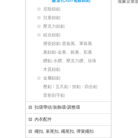
隧道孔ABS電鍍鈕釦
瓏象企業
尼龍鈕釦
兒童鈕釦
壓克力鈕釦
組合鈕釦
塘瓷鈕釦-貴族風、軍裝風
蔥鈕釦-金蔥、銀蔥、彩蔥
鑽釦-水鑽、壓克力鑽、珍珠
木質鈕釦
金屬鈕釦
壓釦 / 五爪釦 / 按釦 / 四合釦
雷射刻字釦
扣環帶頭/裝飾環/調整環
內衣配件
繩扣, 束尾扣, 繩尾扣, 彈簧繩扣