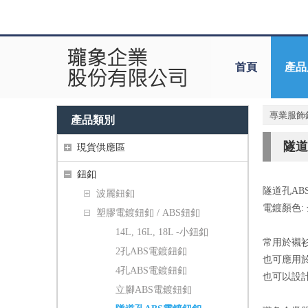
首頁
產品
專業服飾
產品類別
隧道
現貨供應區
鈕釦
隧道孔AB
波麗鈕釦
電鍍顏色
塑膠電鍍鈕釦 / ABS鈕釦
14L, 16L, 18L -小鈕釦
常用於襯
2孔ABS電鍍鈕釦
也可應用
4孔ABS電鍍鈕釦
也可以設
立腳ABS電鍍鈕釦