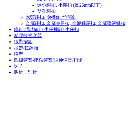
迷你繩扣, 小繩扣 (長25mm以下)
雙孔繩扣
木頭繩扣/ 橄欖釦 /竹節釦
金屬繩扣, 金屬束尾扣, 金屬繩尾扣, 金屬彈簧繩扣
鉚釘 / 裝飾釘 / 牛仔撞釘/ 牛仔扣
塑膠軟管容器
織帶按釦
吊飾/拉鍊頭
織帶
圓線彈簧-壓縮彈簧/拉伸彈簧/扣環
珠子
胸針、別針