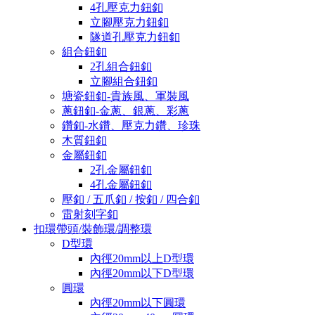
4孔壓克力鈕釦
立腳壓克力鈕釦
隧道孔壓克力鈕釦
組合鈕釦
2孔組合鈕釦
立腳組合鈕釦
塘瓷鈕釦-貴族風、軍裝風
蔥鈕釦-金蔥、銀蔥、彩蔥
鑽釦-水鑽、壓克力鑽、珍珠
木質鈕釦
金屬鈕釦
2孔金屬鈕釦
4孔金屬鈕釦
壓釦 / 五爪釦 / 按釦 / 四合釦
雷射刻字釦
扣環帶頭/裝飾環/調整環
D型環
內徑20mm以上D型環
內徑20mm以下D型環
圓環
內徑20mm以下圓環