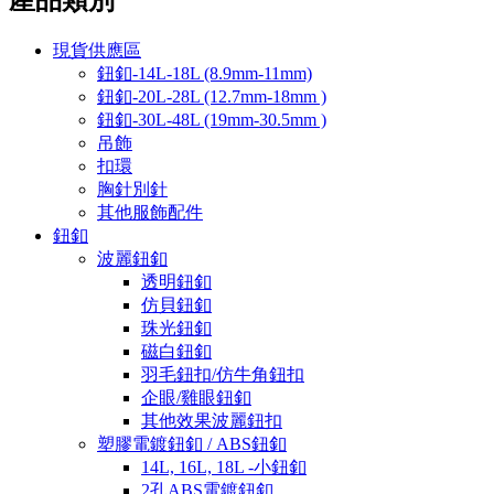
現貨供應區
鈕釦-14L-18L (8.9mm-11mm)
鈕釦-20L-28L (12.7mm-18mm )
鈕釦-30L-48L (19mm-30.5mm )
吊飾
扣環
胸針別針
其他服飾配件
鈕釦
波麗鈕釦
透明鈕釦
仿貝鈕釦
珠光鈕釦
磁白鈕釦
羽毛鈕扣/仿牛角鈕扣
企眼/雞眼鈕釦
其他效果波麗鈕扣
塑膠電鍍鈕釦 / ABS鈕釦
14L, 16L, 18L -小鈕釦
2孔ABS電鍍鈕釦