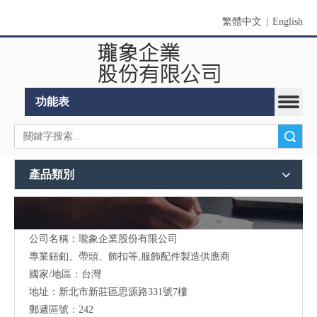
繁體中文
|
English
功能表
搜索
產品類別
公司名稱：瓏象企業股份有限公司
Long Sky- 服裝輔料、鈕扣、扣環、繩扣、服飾配件製造供應
與
專業鈕釦、帶頭、飾扣等,服飾配件製造供應商
我們聯絡
國家/地區：台灣
地址：新北市新莊區思源路331號7樓
郵遞區號：242