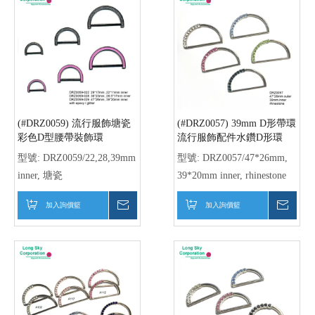
加入詢價籃
詢價
加入詢價籃
詢價
(#DRZ0053) 22mmD形帶環
(#DRZ0072/16.0mm) 皮外套
少女服飾配件壓克力鑽D形
裝飾用D字銀色五金扣環
環
型號:
DRZ0053/29*17mm,
型號:
DRZ0072/16.0mm
22*11mm inner, acrylic stone
inner
加入詢價籃
詢價
加入詢價籃
詢價