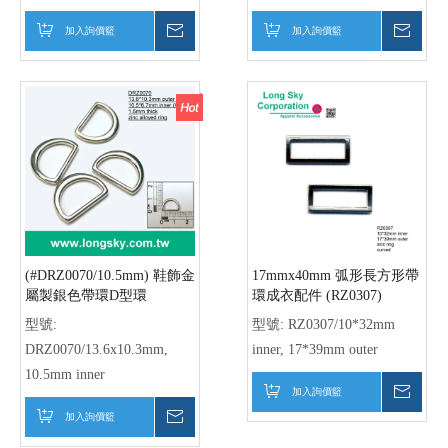
弧形長方形服飾裝飾腰帶
細長型曲線皮帶扣環、服裝
環、靴子裝飾環
扣環 (RZ0606/41*12.5mm)
(RZ0605/30*12mm)
型號:
RZ0605/37*19mm
型號:
RZ0606/49*20.5mm
outer, 30*12mm inner, 3mm
outer, 41*12.5mm inner,
high
4mm high
加入詢價籃
詢價
加入詢價籃
詢價
涼鞋扣環、鞋飾、鞋扣
(#MS0609/ss16/4mm) 4mm 4
(BK0985/7mm內徑)
孔無鎳金色透明縫線爪鑽