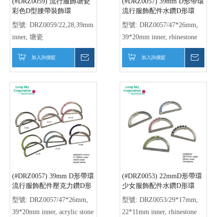
(#DRZ0053) 22mmD形帶環
(#DRZ0077/52.3mm) 個性服
少女服飾配件壓克力鑽D形
飾裝飾用銀色金屬大d形環
環
型號:
DRZ0053/29*17mm,
型號:
DRZ0077/52.3mm
22*11mm inner, acrylic stone
inner
加入詢價籃
詢價
加入詢價籃
詢價