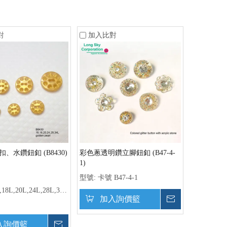
對
加入比對
、水鑽鈕釦 (B8430)
彩色蔥透明鑽立腳鈕釦 (B47-4-
1)
型號:
卡號 B47-4-1
,18L,20L,24L,28L,34L,
加入詢價籃
詢價
入詢價籃
詢價