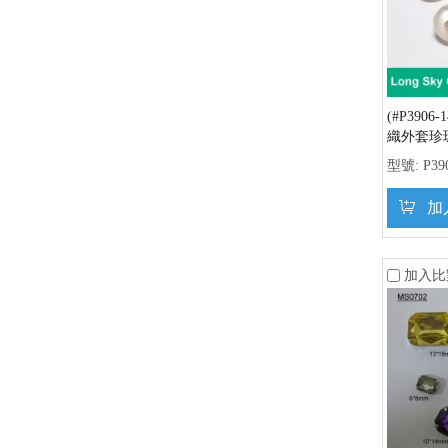
(#P3906
織外套珍
型號:
P39
加
加入比