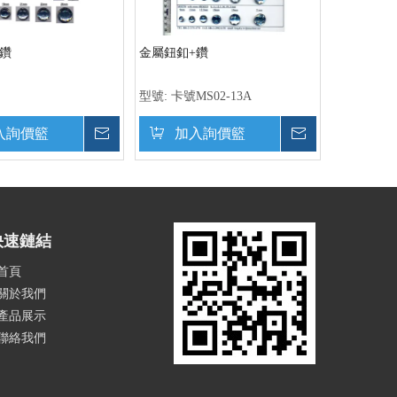
鑽
金屬鈕釦+鑽
型號:
卡號MS02-13A
入詢價籃
詢價
加入詢價籃
詢價
快速鏈結
首頁
關於我們
產品展示
聯絡我們