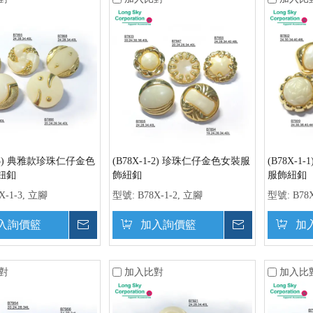
1-3) 典雅款珍珠仁仔金色
(B78X-1-2) 珍珠仁仔金色女裝服
(B78X-
鈕釦
飾紐釦
服飾紐釦
X-1-3, 立腳
型號:
B78X-1-2, 立腳
型號:
B78
入詢價籃
詢價
加入詢價籃
詢價
加
對
加入比對
加入比