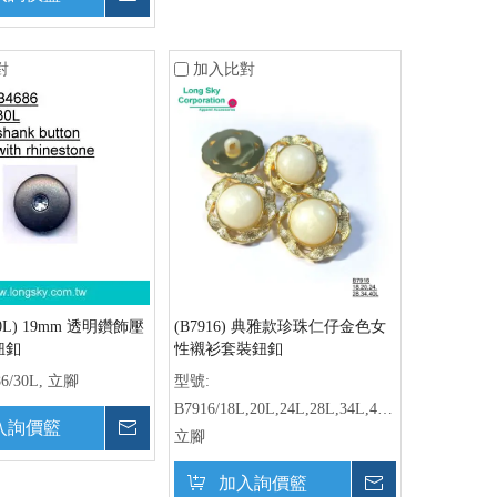
對
加入比對
/30L) 19mm 透明鑽飾壓
(B7916) 典雅款珍珠仁仔金色女
鈕釦
性襯衫套裝鈕釦
86/30L, 立腳
型號:
B7916/18L,20L,24L,28L,34L,40L,
入詢價籃
詢價
立腳
加入詢價籃
詢價