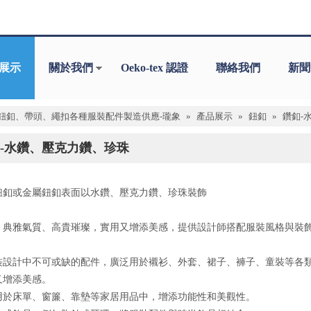
展示
關於我們
Oeko-tex 認證
聯絡我們
新聞
鈕釦、帶頭、繩扣各種服裝配件製造供應-瓏象
»
產品展示
»
鈕釦
»
鑽釦-
-水鑽、壓克力鑽、珍珠
鈕釦或金屬鈕釦表面以水鑽、壓克力鑽、珍珠裝飾
、典雅氣質、高貴璀璨，實用又增添美感，提供設計師搭配服裝風格與裝
裝設計中不可或缺的配件，廣泛用於襯衫、外套、裙子、褲子、童裝等各
又增添美感。
用於床單、窗簾、靠墊等家居用品中，增添功能性和美觀性。