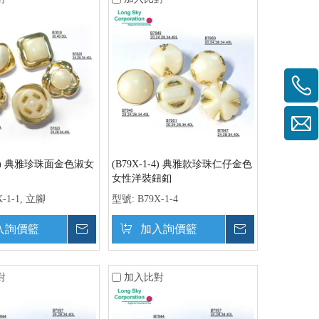
1-1) 典雅珍珠面金色淑女
(B79X-1-4) 典雅款珍珠仁仔金色
女性洋裝鈕釦
X-1-1, 立腳
型號:
B79X-1-4
入詢價籃
詢價
加入詢價籃
詢價
對
加入比對