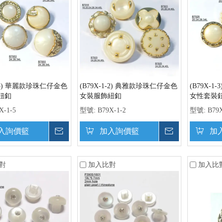
1-5) 華麗款珍珠仁仔金色
(B79X-1-2) 典雅款珍珠仁仔金色
(B79X-
鈕釦
女裝服飾紐釦
女性套裝
X-1-5
型號:
B79X-1-2
型號:
B79X
入詢價籃
詢價
加入詢價籃
詢價
加
對
加入比對
加入比