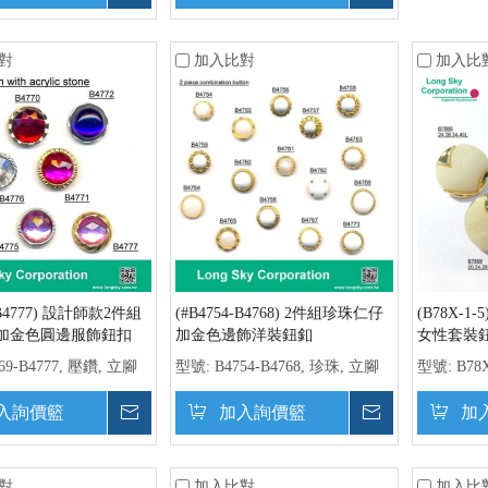
對
加入比對
加入比
-B4777) 設計師款2件組
(#B4754-B4768) 2件組珍珠仁仔
(B78X-
加金色圓邊服飾鈕扣
加金色邊飾洋裝鈕釦
女性套裝
69-B4777, 壓鑽, 立腳
型號:
B4754-B4768, 珍珠, 立腳
型號:
B78
入詢價籃
詢價
加入詢價籃
詢價
加
對
加入比對
加入比