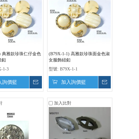
1-3) 典雅款珍珠仁仔金色
(B79X-1-1) 高雅款珍珠面金色淑
鈕釦
女服飾紐釦
-1-3
型號:
B79X-1-1
入詢價籃
詢價
加入詢價籃
詢價
對
加入比對