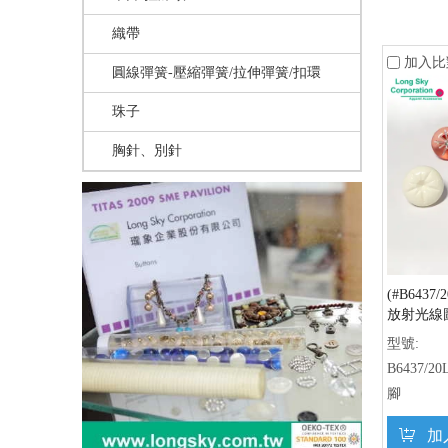
織帶
加入比
圓線彈簧-壓縮彈簧/拉伸彈簧/扣環
珠子
胸針、別針
(#B6437/2
放射光線
型號:
B6437/20
腳
加