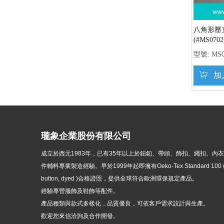
八角形壓
(#MS0702
型號:
MS0
加
瓏象企業股份有限公司
成立於西元1983年，
已有35年以上於鈕釦、帶頭、飾扣、繩扣、內
件輔料專業製造經驗。早於1999年起即擁有Oeko-Tex Standard 100 ( p
button, dyed )
合格證照，提供全球符合歐洲環保規定產品。
經驗專營服飾及鞋飾等配件。
產品種類與款式多樣化，品質優良，可依客戶需求設計與生產。
歡迎您來信洽詢及合作開發。