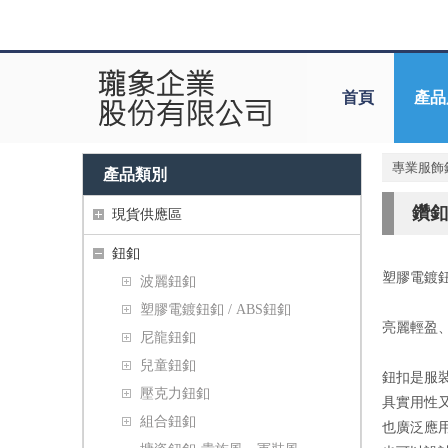
首頁
產品
專業服飾
產品類別
鑽釦
現貨供應區
鈕釦
塑膠電鍍
波麗鈕釦
塑膠電鍍鈕釦 / ABS鈕釦
亮麗輕盈
尼龍鈕釦
兒童鈕釦
鈕扣是服
壓克力鈕釦
具實用性
組合鈕釦
也廣泛應