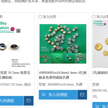
計成飾品，例如胸針或耳環，將服裝配件與時尚飾品相結合。
對
加入比對
加入比
) 現貨 10.5mm 衛星石
(#MS0609/ss16/4mm) 4mm 4孔無
2孔縫線鈕扣
立腳鈕釦
鎳金色透明縫線爪鑽
159AC/10.5mm, 銅台
型號:
MS0609/ss16/4mm, 爪鑽
型號:
B8430/16L
加入詢價籃
詢價
2孔
入詢價籃
詢價
加