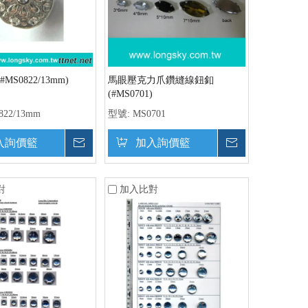
MS0822/13mm)
馬眼壓克力爪鑽縫線鈕釦
(#MS0701)
822/13mm
型號:
MS0701
入詢價籃
詢價
加入詢價籃
詢價
對
加入比對