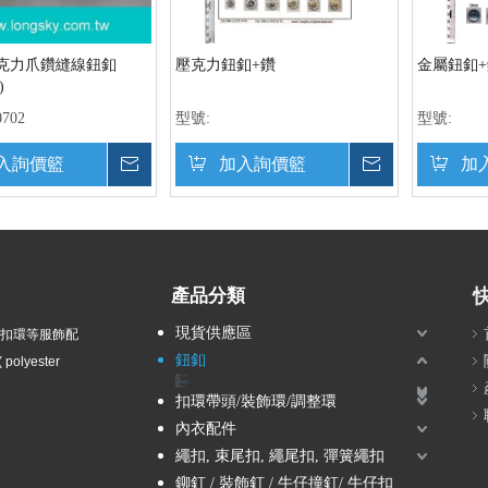
克力爪鑽縫線鈕釦
壓克力鈕釦+鑽
金屬鈕釦+
)
702
型號:
型號:
入詢價籃
詢價
加入詢價籃
詢價
加
產品分類
現貨供應區
衣扣環等服飾配
鈕釦
olyester
波麗鈕釦
塑膠電鍍鈕釦 / ABS鈕釦
尼龍鈕釦
兒童鈕釦
壓克力鈕釦
組合鈕釦
塘瓷鈕釦-貴族風、軍裝風
蔥鈕釦-金蔥、銀蔥、彩蔥
鑽釦-水鑽、壓克力鑽、珍珠
木質鈕釦
金屬鈕釦
壓釦 / 五爪釦 / 按釦 / 四合釦
雷射刻字釦
扣環帶頭/裝飾環/調整環
內衣配件
繩扣, 束尾扣, 繩尾扣, 彈簧繩扣
鉚釘 / 裝飾釘 / 牛仔撞釘/ 牛仔扣