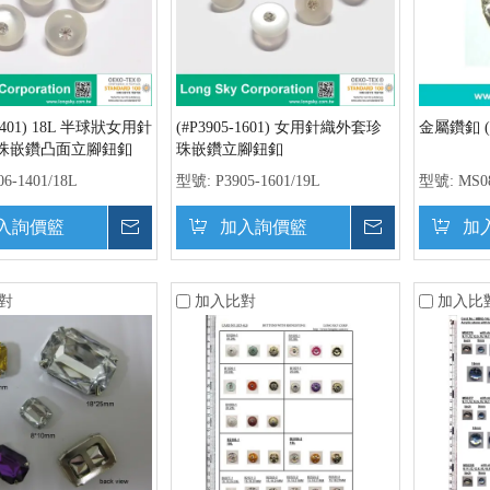
-1401) 18L 半球狀女用針
(#P3905-1601) 女用針織外套珍
金屬鑽釦 (#
珠嵌鑽凸面立腳鈕釦
珠嵌鑽立腳鈕釦
06-1401/18L
型號:
P3905-1601/19L
型號:
MS0
入詢價籃
詢價
加入詢價籃
詢價
加
對
加入比對
加入比