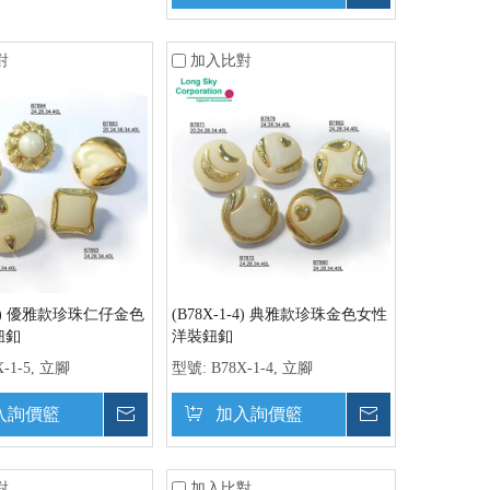
對
加入比對
1-5) 優雅款珍珠仁仔金色
(B78X-1-4) 典雅款珍珠金色女性
鈕釦
洋裝鈕釦
X-1-5, 立腳
型號:
B78X-1-4, 立腳
入詢價籃
詢價
加入詢價籃
詢價
對
加入比對