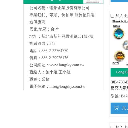
公司名稱：瓏象企業股份有限公司
專業鈕釦、帶頭、飾扣等,服飾配件製
加入比
造供應商
國家/地區：台灣
地址：新北市新莊區思源路331號7樓
Long Sky- 服裝輔料、鈕扣、扣環、繩扣、
郵遞區號：242
服飾配件製造供應
與我們聯絡
電話：886-2-22764770
傳真：886-2-29926176
公司網址：
www.longsky.com.tw
聯絡人：施小姐/王小姐
職稱：業務
(#B4769
電子信箱：
info@longsky.com.tw
壓克力鑽
型號:
B47
加
加入比