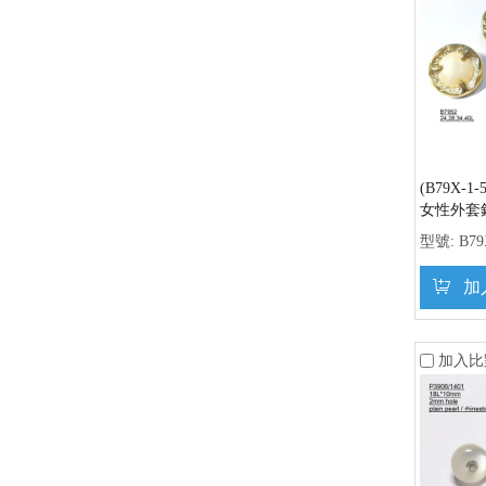
(B79X-
女性外套
型號:
B79
加
加入比