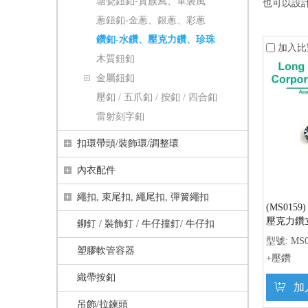
塘瓷鈕釦-貴族風、軍裝風
也可以設
蔥鈕釦-金蔥、銀蔥、彩蔥
鑽釦-水鑽、壓克力鑽、珍珠
加入比
木質鈕釦
金屬鈕釦
壓釦 / 五爪釦 / 按釦 / 四合釦
雷射刻字釦
扣環帶頭/裝飾環/調整環
內衣配件
繩扣, 束尾扣, 繩尾扣, 彈簧繩扣
(MS0159
壓克力鑽
鉚釘 / 裝飾釘 / 牛仔撞釘/ 牛仔扣
型號:
MS0
塑膠軟管容器
+壓鑽
織帶按釦
加
吊飾/拉鍊頭