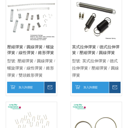
加入詢價籃
詢價
加入詢價籃
詢價
瓏象企業股份有限公司
成立於西元1983年，
已有35年以上於鈕釦、帶頭、飾扣、繩扣、內衣
扣環等服飾配件輔料專業製造經驗。早於1999年起即擁有Oeko-Tex
Standard 100 ( polyester button, dyed )
合格證照，提供全球符合歐洲
環保規定產品。
經驗專營服飾及鞋飾等配件。
產品種類與款式多樣化，品質優良，可依客戶需求設計與生產。
歡迎您來信洽詢及合作開發。
產品分類