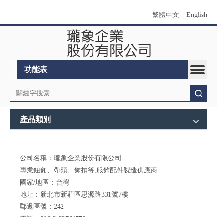
繁體中文
|
English
功能表
搜索
產品類別
公司名稱：瓏象企業股份有限公司
Long
專業鈕釦、帶頭、飾扣等,服飾配件製造供應商
Sky-
國家/地區：台灣
地址：新北市新莊區思源路331號7樓
服裝
郵遞區號：242
輔