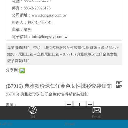
電話：886-2-22764770
料、
傳真：886-2-29926176
鈕
公司網址：
www.longsky.com.tw
聯絡人：施小姐/王小姐
扣、
職稱：業務
扣
電子信箱：
info@longsky.com.tw
環、
專業服飾鈕釦、帶頭、繩扣各種服裝配件製造供應-瓏象
»
產品展示
繩
»
鈕釦
»
尼龍鈕釦
»
立腳尼龍鈕釦
»
(B7916) 典雅款珍珠仁仔金
色女性襯衫套裝鈕釦
扣、
分享到:
服飾
配件
(B7916) 典雅款珍珠仁仔金色女性襯衫套裝鈕釦
製造
(B7916) 典雅款珍珠仁仔金色女性襯衫套裝鈕釦
供應
數量：
與我
Tel
Email
們聯
Call Us
Email
詢價
加入詢價籃