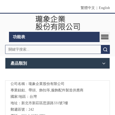
繁體中文
|
English
功能表
搜索
產品類別
公司名稱：瓏象企業股份有限公司
Long
專業鈕釦、帶頭、飾扣等,服飾配件製造供應商
Sky-
國家/地區：台灣
地址：新北市新莊區思源路331號7樓
服裝
郵遞區號：242
輔