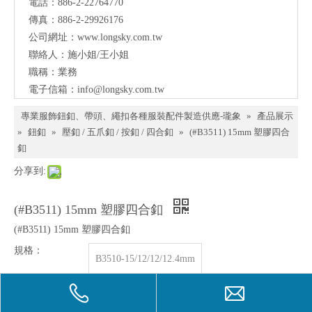
電話：886-2-22764770
料、
傳真：886-2-29926176
鈕
公司網址：
www.longsky.com.tw
聯絡人：施小姐/王小姐
扣、
職稱：業務
扣
電子信箱：
info@longsky.com.tw
環、
專業服飾鈕釦、帶頭、繩扣各種服裝配件製造供應-瓏象
»
產品展示
繩
»
鈕釦
»
壓釦 / 五爪釦 / 按釦 / 四合釦
»
(#B3511) 15mm 塑膠四合
釦
扣、
服飾
配件
製造
供應
與我
們聯