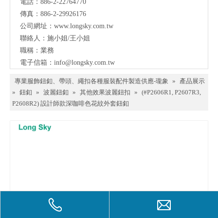
電話：886-2-22764770
料、
傳真：886-2-29926176
鈕
公司網址：
www.longsky.com.tw
聯絡人：施小姐/王小姐
扣、
職稱：業務
扣
電子信箱：
info@longsky.com.tw
環、
專業服飾鈕釦、帶頭、繩扣各種服裝配件製造供應-瓏象
»
產品展示
繩
»
鈕釦
»
波麗鈕釦
»
其他效果波麗鈕扣
»
(#P2606R1, P2607R3,
P2608R2) 設計師款深咖啡色花紋外套鈕釦
扣、
服飾
配件
製造
供應
與我
們聯