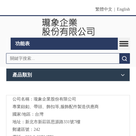
繁體中文
|
English
功能表
搜索
產品類別
公司名稱：瓏象企業股份有限公司
Long
專業鈕釦、帶頭、飾扣等,服飾配件製造供應商
Sky-
國家/地區：台灣
地址：新北市新莊區思源路331號7樓
服裝
郵遞區號：242
輔