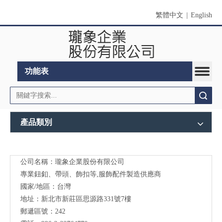
繁體中文
|
English
功能表
搜索
產品類別
公司名稱：瓏象企業股份有限公司
Long
專業鈕釦、帶頭、飾扣等,服飾配件製造供應商
Sky-
國家/地區：台灣
地址：新北市新莊區思源路331號7樓
服裝
郵遞區號：242
輔