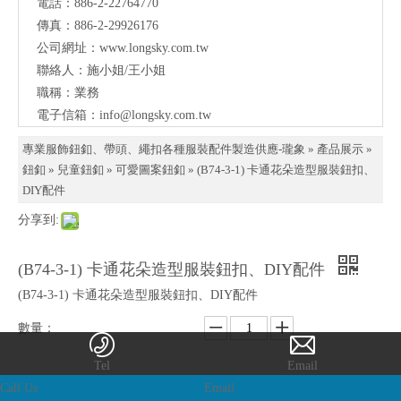
電話：886-2-22764770
料、
傳真：886-2-29926176
鈕
公司網址：
www.longsky.com.tw
聯絡人：施小姐/王小姐
扣、
職稱：業務
扣
電子信箱：
info@longsky.com.tw
環、
專業服飾鈕釦、帶頭、繩扣各種服裝配件製造供應-瓏象
»
產品展示
»
繩
鈕釦
»
兒童鈕釦
»
可愛圖案鈕釦
»
(B74-3-1) 卡通花朵造型服裝鈕扣、
DIY配件
扣、
分享到:
服飾
配件
(B74-3-1) 卡通花朵造型服裝鈕扣、DIY配件
製造
(B74-3-1) 卡通花朵造型服裝鈕扣、DIY配件
供應
數量：
與我
Tel
Email
們聯
Call Us
Email
詢價
加入詢價籃