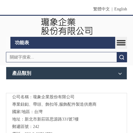
繁體中文
|
English
功能表
搜索
產品類別
公司名稱：瓏象企業股份有限公司
Long
專業鈕釦、帶頭、飾扣等,服飾配件製造供應商
Sky-
國家/地區：台灣
地址：新北市新莊區思源路331號7樓
服裝
郵遞區號：242
輔