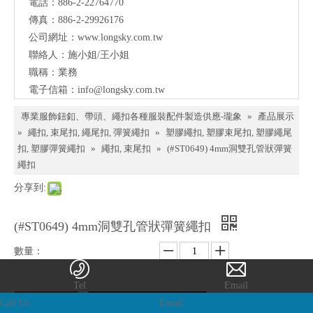
電話：886-2-22764770
料、
傳真：886-2-29926176
鈕
公司網址：
www.longsky.com.tw
聯絡人：施小姐/王小姐
扣、
職稱：業務
扣
電子信箱：
info@longsky.com.tw
環、
專業服飾鈕釦、帶頭、繩扣各種服裝配件製造供應-瓏象
»
產品展示
繩
»
繩扣, 束尾扣, 繩尾扣, 彈簧繩扣
»
塑膠繩扣, 塑膠束尾扣, 塑膠繩尾
扣, 塑膠彈簧繩扣
»
繩扣, 束尾扣
»
(#ST0649) 4mm洞雙孔管狀彈簧
扣、
繩扣
服飾
分享到:
配件
製造
(#ST0649) 4mm洞雙孔管狀彈簧繩扣
供應
數量：
與我
們聯
詢價
加入詢價籃