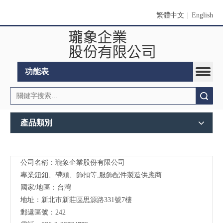
繁體中文
|
English
功能表
搜索
產品類別
公司名稱：瓏象企業股份有限公司
Long
專業鈕釦、帶頭、飾扣等,服飾配件製造供應商
Sky-
國家/地區：台灣
地址：新北市新莊區思源路331號7樓
服裝
郵遞區號：242
輔