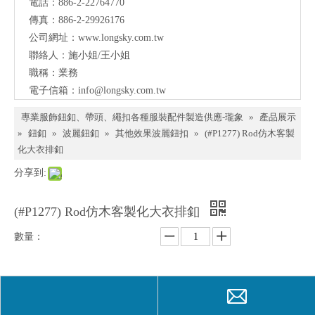
電話：886-2-22764770
料、
傳真：886-2-29926176
鈕
公司網址：
www.longsky.com.tw
聯絡人：施小姐/王小姐
扣、
職稱：業務
扣
電子信箱：
info@longsky.com.tw
環、
專業服飾鈕釦、帶頭、繩扣各種服裝配件製造供應-瓏象
»
產品展示
繩
»
鈕釦
»
波麗鈕釦
»
其他效果波麗鈕扣
»
(#P1277) Rod仿木客製
化大衣排釦
扣、
分享到:
服飾
配件
(#P1277) Rod仿木客製化大衣排釦
製造
數量：
供應
與我
詢價
加入詢價籃
們聯