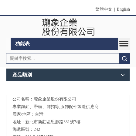
繁體中文
|
English
功能表
搜索
產品類別
公司名稱：瓏象企業股份有限公司
Long
專業鈕釦、帶頭、飾扣等,服飾配件製造供應商
Sky-
國家/地區：台灣
地址：新北市新莊區思源路331號7樓
服裝
郵遞區號：242
輔