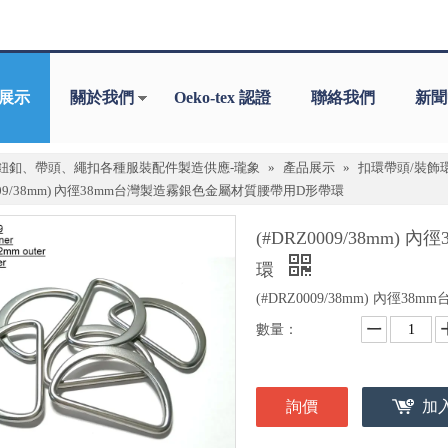
展示
關於我們
Oeko-tex 認證
聯絡我們
新聞
鈕釦、帶頭、繩扣各種服裝配件製造供應-瓏象
»
產品展示
»
扣環帶頭/裝飾
0009/38mm) 內徑38mm台灣製造霧銀色金屬材質腰帶用D形帶環
(#DRZ0009/38mm
環
(#DRZ0009/38mm) 內
數量：
詢價
加