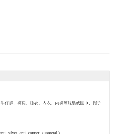
、牛仔褲、褲裙、睡衣、內衣、內褲等服裝或圍巾、帽子、
ilver, anti. copper, gunmetal )