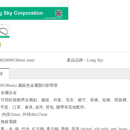
RZ0009/38mm inner
產品品牌：
Long Sky
述
0009/38mm) 霧銀色金屬製D形帶環
質：金屬合金
途：可用於裝飾男女襯衫、服裝、外套、毛衣、裙子、長褲、短褲、西裝褲
手套、口罩、傘具, 皮件, 背包, 腰帶等其他配件。
 內徑32mm, 外徑40x27mm
色：無鎳電鍍
金, 銀, 代金, 紅古銅, 青古銅, 黑鎳, 等等 (nickel, gilt gold, anti. brass, anti. s