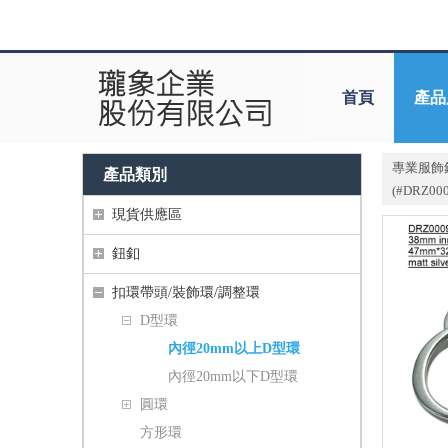
首頁
產品
專業服飾
產品類別
(#DRZ
現貨供應區
鈕釦
扣環帶頭/裝飾環/調整環
D型環
內徑20mm以上D型環
內徑20mm以下D型環
圓環
方形環