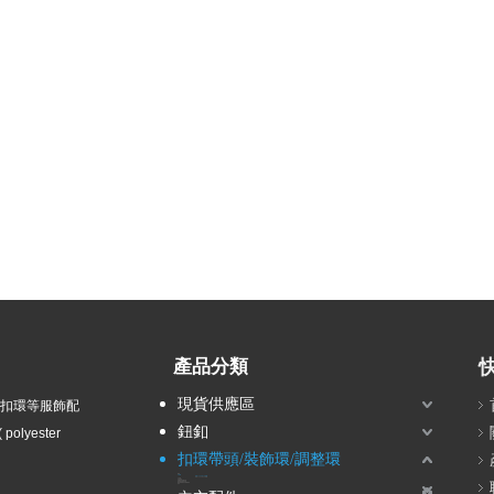
產品分類
現貨供應區
衣扣環等服飾配
鈕釦
olyester
扣環帶頭/裝飾環/調整環
圓環
D型環
內徑20mm以上D型環
內徑20mm以下D型環
方形環
木質帶頭
金屬帶頭/金屬扣環
塑膠帶頭/塑膠扣環
調整用帶環/日字環/樓梯扣
鞋扣