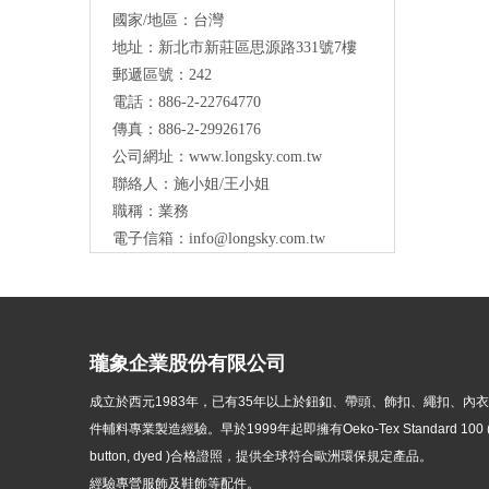
國家/地區：台灣
地址：新北市新莊區思源路331號7樓
Long Sky- 服裝輔料、鈕扣、扣環、繩扣、
郵遞區號：242
服飾配件製造供應
與我們聯絡
電話：886-2-22764770
傳真：886-2-29926176
公司網址：
www.longsky.com.tw
聯絡人：施小姐/王小姐
職稱：業務
電子信箱：
info@longsky.com.tw
瓏象企業股份有限公司
成立於西元1983年，
已有35年以上於鈕釦、帶頭、飾扣、繩扣、內
件輔料專業製造經驗。早於1999年起即擁有Oeko-Tex Standard 100 ( p
button, dyed )
合格證照，提供全球符合歐洲環保規定產品。
經驗專營服飾及鞋飾等配件。