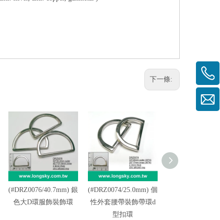
下一條:
(#DRZ0076/40.7mm) 銀
(#DRZ0074/25.0mm) 個
(#DRZ0074/25.
色大D環服飾裝飾環
性外套腰帶裝飾帶環d
1"內徑D型服裝
型扣環
飾金屬環扣