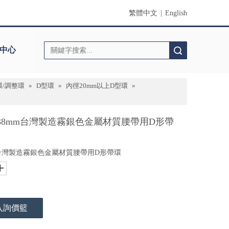
繁體中文
|
English
中心
搜索
環/調整環
»
D型環
»
內徑20mm以上D型環
»
) 內徑38mm台灣製造霧銀色金屬材質腰帶用D形帶
徑38mm台灣製造霧銀色金屬材質腰帶用D形帶環
入詢價籃