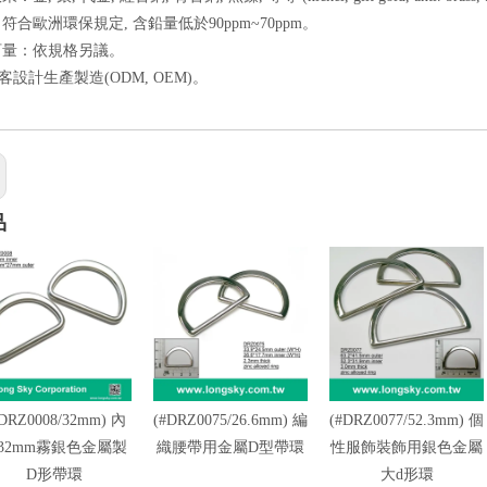
：符合歐洲環保規定, 含鉛量低於90ppm~70ppm。
本訂量：依規格另議。
客設計生產製造(ODM, OEM)。
品
DRZ0008/32mm) 內
(#DRZ0075/26.6mm) 編
(#DRZ0077/52.3mm) 個
32mm霧銀色金屬製
織腰帶用金屬D型帶環
性服飾裝飾用銀色金屬
D形帶環
大d形環