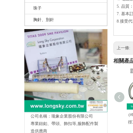
5. 品質
珠子
7. 基
胸針、別針
8.接受代
上一條:
相關產
(#
公司名稱：瓏象企業股份有限公司
徑
專業鈕釦、帶頭、飾扣等,服飾配件製
造供應商