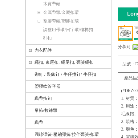
木質帶頭
金屬帶頭/金屬扣環
塑膠帶頭/塑膠扣環
調整用帶環/日字環/樓梯扣
鞋扣
分享到:
內衣配件
繩扣, 束尾扣, 繩尾扣, 彈簧繩扣
型號：
D
鉚釘 / 裝飾釘 / 牛仔撞釘/ 牛仔扣
產品描
塑膠軟管容器
(#DRZ
織帶按釦
1. 材
2. 用
吊飾/拉鍊頭
毛線帽、
2. 規格：
織帶
3. 顏
圓線彈簧-壓縮彈簧/拉伸彈簧/扣環
4. 電鍍效果：