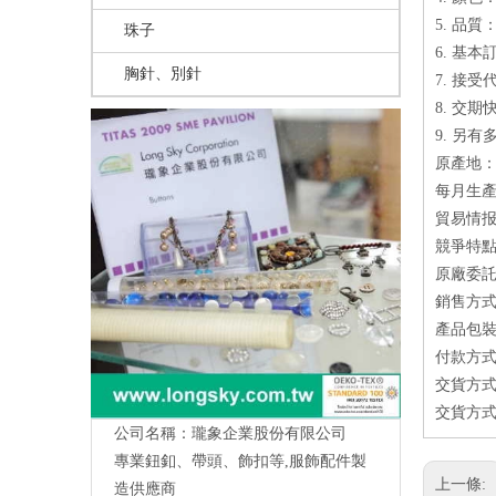
5. 品
珠子
6. 基本
胸針、別針
7. 接受
8. 交期
9. 另
原產地：
每月生產量
貿易情
競爭特點
原廠委託
銷售方式
產品包
付款方式
交貨方式
交貨方式
公司名稱：瓏象企業股份有限公司
專業鈕釦、帶頭、飾扣等,服飾配件製
上一條:
造供應商