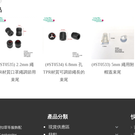
品
#ST0535) 2.2mm 繩
(#ST0534) 6.8mm 孔
(#ST0533) 5mm 繩用附
PR材質口罩繩調節用
TPR材質可調節繩長的
帽蓋束尾
束尾
束尾
產品分類
現貨供應區
衣扣環等服飾配
鈕釦