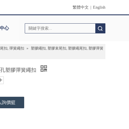
繁體中文
|
English
中心
搜索
繩尾扣, 彈簧繩扣
»
塑膠繩扣, 塑膠束尾扣, 塑膠繩尾扣, 塑膠彈簧
鼓狀單孔塑膠彈簧繩扣
入詢價籃