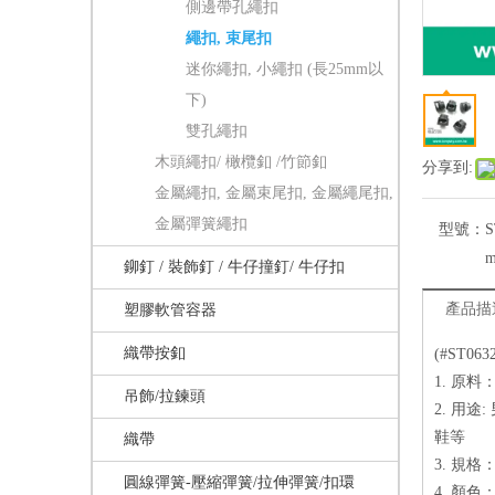
側邊帶孔繩扣
繩扣, 束尾扣
迷你繩扣, 小繩扣 (長25mm以
下)
雙孔繩扣
木頭繩扣/ 橄欖釦 /竹節釦
分享到:
金屬繩扣, 金屬束尾扣, 金屬繩尾扣,
金屬彈簧繩扣
型號：
S
鉚釘 / 裝飾釘 / 牛仔撞釘/ 牛仔扣
產品描
塑膠軟管容器
織帶按釦
(#ST0
1. 原料
吊飾/拉鍊頭
2. 用
鞋等
織帶
3. 規格：
圓線彈簧-壓縮彈簧/拉伸彈簧/扣環
4. 顏