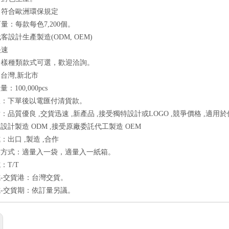
質：符合歐洲環保規定
訂量：每款每色7,200個。
代客設計生產製造(ODM, OEM)
快速
有多樣種類款式可選，歡迎洽詢。
台灣,新北市
：100,000pcs
报：下單後以電匯付清貨款。
：品質優良 ,交貨迅速 ,新產品 ,接受獨特設計或LOGO ,競爭價格 ,適用於
設計製造 ODM ,接受原廠委託代工製造 OEM
：出口 ,製造 ,合作
裝方式：適量入一袋，適量入一紙箱。
：T/T
-交貨港：台灣交貨。
-交貨期：依訂量另議。