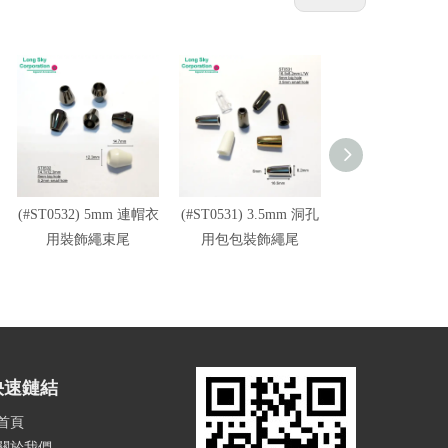
(#ST0532) 5mm 連帽衣
(#ST0531) 3.5mm 洞孔
(#ST0524) 4.5
用裝飾繩束尾
用包包裝飾繩尾
基本款帽繩束
快速鏈結
首頁
關於我們