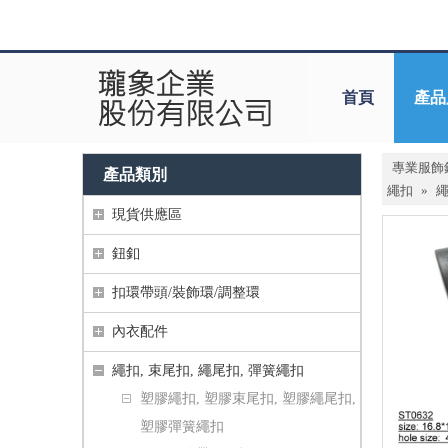
首頁
產品
專業服飾
產品類別
繩扣
»
繩
現貨供應區
鈕釦
扣環帶頭/裝飾環/調整環
內衣配件
繩扣, 束尾扣, 繩尾扣, 彈簧繩扣
塑膠繩扣, 塑膠束尾扣, 塑膠繩尾扣,
塑膠彈簧繩扣