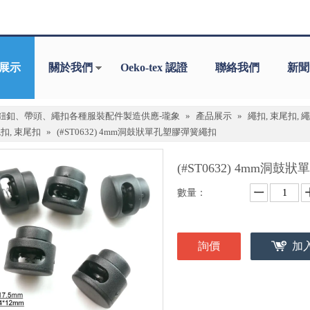
展示
關於我們
Oeko-tex 認證
聯絡我們
新聞
鈕釦、帶頭、繩扣各種服裝配件製造供應-瓏象
»
產品展示
»
繩扣, 束尾扣, 
扣, 束尾扣
»
(#ST0632) 4mm洞鼓狀單孔塑膠彈簧繩扣
(#ST0632) 4mm洞
數量：
詢價
加