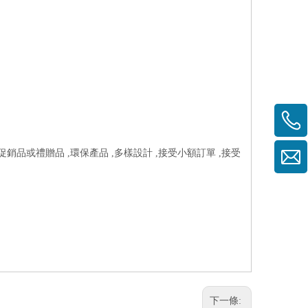
促銷品或禮贈品 ,環保產品 ,多樣設計 ,接受小額訂單 ,接受
下一條: