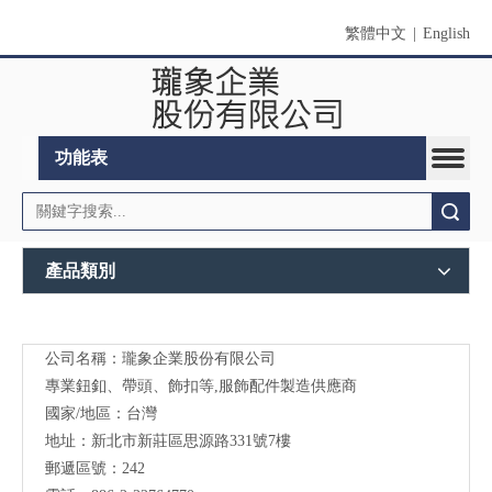
繁體中文
|
English
功能表
搜索
產品類別
公司名稱：瓏象企業股份有限公司
Long
專業鈕釦、帶頭、飾扣等,服飾配件製造供應商
Sky-
國家/地區：台灣
地址：新北市新莊區思源路331號7樓
服裝
郵遞區號：242
輔