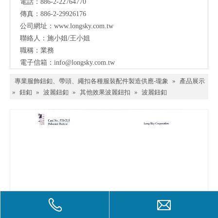
電話：886-2-22764770
料、
傳真：886-2-29926176
鈕
公司網址：
www.longsky.com.tw
聯絡人：施小姐/王小姐
扣、
職稱：業務
扣
電子信箱：
info@longsky.com.tw
環、
專業服飾鈕釦、帶頭、繩扣各種服裝配件製造供應-瓏象
»
產品展示
繩
»
鈕釦
»
波麗鈕釦
»
其他效果波麗鈕扣
»
波麗鈕釦
扣、
服飾
配件
製造
供應
與我
們聯