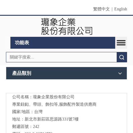
繁體中文
|
English
功能表
搜索
產品類別
公司名稱：瓏象企業股份有限公司
Long
專業鈕釦、帶頭、飾扣等,服飾配件製造供應商
Sky-
國家/地區：台灣
地址：新北市新莊區思源路331號7樓
服裝
郵遞區號：242
輔