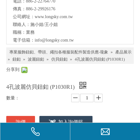
電話：886-2-22764770
料、
傳真：886-2-29926176
鈕
公司網址：
www.longsky.com.tw
聯絡人：施小姐/王小姐
扣、
職稱：業務
扣
電子信箱：
info@longsky.com.tw
環、
專業服飾鈕釦、帶頭、繩扣各種服裝配件製造供應-瓏象
»
產品展示
繩
»
鈕釦
»
波麗鈕釦
»
仿貝鈕釦
»
4孔波麗仿貝鈕釦 (P1030R1)
扣、
分享到:
服飾
4孔波麗仿貝鈕釦 (P1030R1)
配件
數量：
製造
供應
與我
詢價
加入詢價籃
們聯