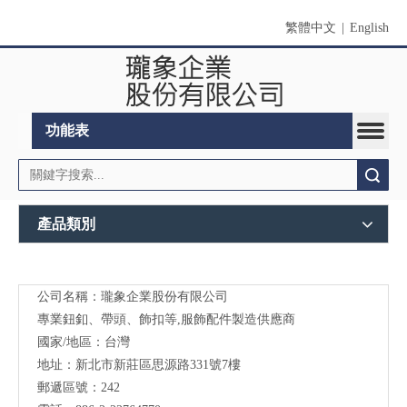
繁體中文
|
English
功能表
搜索
產品類別
公司名稱：瓏象企業股份有限公司
Long
專業鈕釦、帶頭、飾扣等,服飾配件製造供應商
Sky-
國家/地區：台灣
地址：新北市新莊區思源路331號7樓
服裝
郵遞區號：242
輔