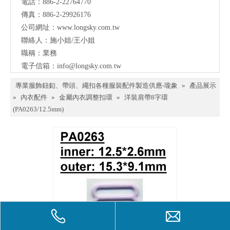
電話：886-2-22764770
料、
傳真：886-2-29926176
鈕
公司網址：
www.longsky.com.tw
聯絡人：施小姐/王小姐
扣、
職稱：業務
扣
電子信箱：
info@longsky.com.tw
環、
專業服飾鈕釦、帶頭、繩扣各種服裝配件製造供應-瓏象
»
產品展示
繩
»
內衣配件
»
金屬內衣調整扣環
»
洋裝肩帶8字環
(PA0263/12.5mm)
扣、
服飾
配件
製造
供應
與我
們聯