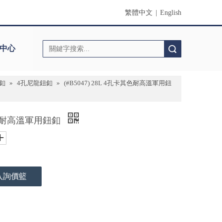
繁體中文
|
English
中心
搜索
釦
»
4孔尼龍鈕釦
»
(#B5047) 28L 4孔卡其色耐高溫軍用鈕
卡其色耐高溫軍用鈕釦
入詢價籃