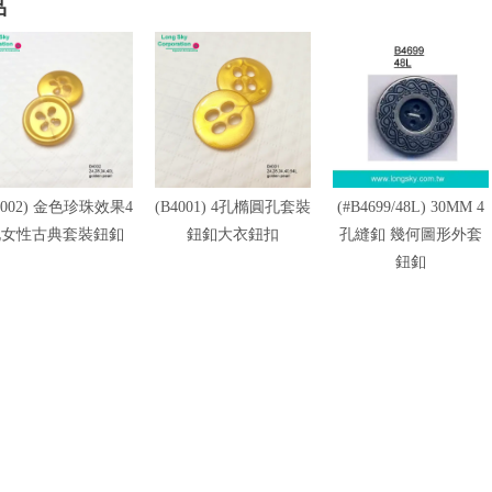
品
4002) 金色珍珠效果4
(B4001) 4孔橢圓孔套裝
(#B4699/48L) 30MM 4
孔女性古典套裝鈕釦
鈕釦大衣鈕扣
孔縫釦 幾何圖形外套
鈕釦