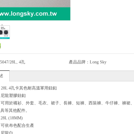
5047/28L, 4孔
產品品牌：
Long Sky
述
47) 28L 4孔卡其色耐高溫軍用鈕釦
質：尼龍塑膠鈕釦
途：可用於襯衫、外套、毛衣、裙子、長褲、短褲、西裝褲、牛仔褲、褲裙
傘具等其他配件。
28L (18MM)
色：可依布色配合生產
：尼龍白