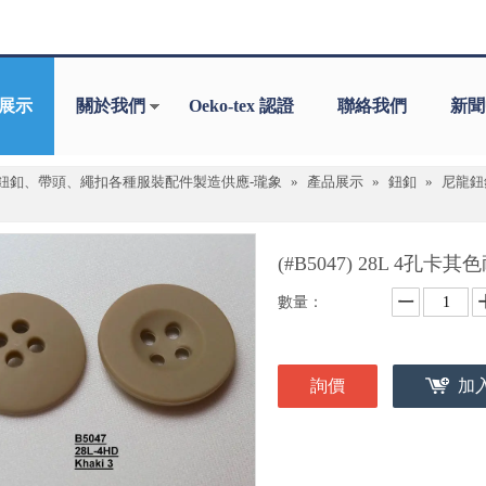
展示
關於我們
Oeko-tex 認證
聯絡我們
新聞
鈕釦、帶頭、繩扣各種服裝配件製造供應-瓏象
»
產品展示
»
鈕釦
»
尼龍鈕
(#B5047) 28L 4孔
數量：
詢價
加