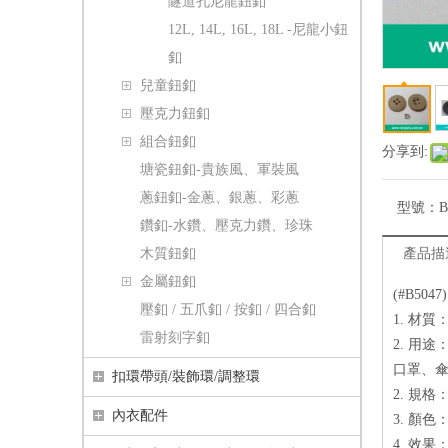
隧道孔尼龍鈕釦
12L, 14L, 16L, 18L -尼龍小鈕
釦
兒童鈕釦
壓克力鈕釦
組合鈕釦
分享到:
塘瓷鈕釦-貴族風、軍裝風
蔥鈕釦-金蔥、銀蔥、彩蔥
型號：
B
鑽釦-水鑽、壓克力鑽、珍珠
木質鈕釦
產品描
金屬鈕釦
(#B50
壓釦 / 五爪釦 / 按釦 / 四合釦
1. 材
雷射刻字釦
2. 用
口罩、
扣環帶頭/裝飾環/調整環
2. 規格：
內衣配件
3. 顏
4. 效果