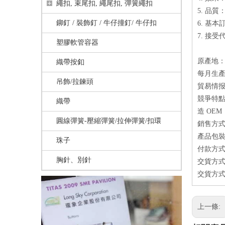
繩扣, 束尾扣, 繩尾扣, 彈簧繩扣
5. 品
鉚釘 / 裝飾釘 / 牛仔撞釘/ 牛仔扣
6. 基本
7. 接受
塑膠軟管容器
原產地：
織帶按釦
每月生產量
吊飾/拉鍊頭
貿易情报
競爭特點
織帶
造 OEM
圓線彈簧-壓縮彈簧/拉伸彈簧/扣環
銷售方式
產品包
珠子
付款方式
胸針、別針
交貨方式
交貨方式
上一條: