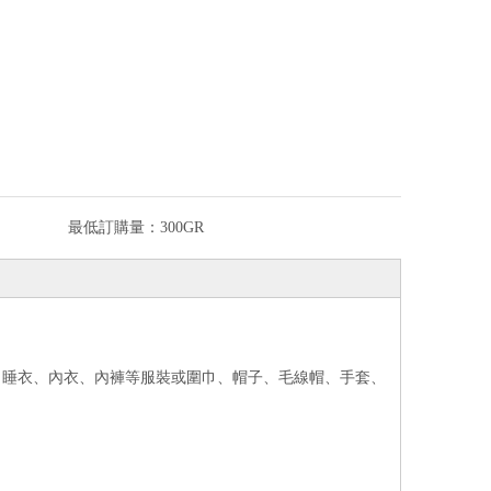
最低訂購量：
300GR
、睡衣、內衣、內褲等服裝或圍巾、帽子、毛線帽、手套、