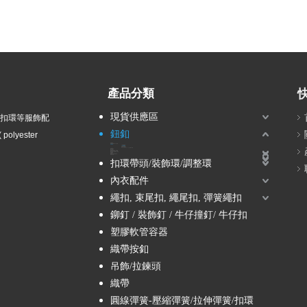
產品分類
現貨供應區
衣扣環等服飾配
鈕釦
olyester
波麗鈕釦
塑膠電鍍鈕釦 / ABS鈕釦
尼龍鈕釦
2孔尼龍鈕釦
4孔尼龍鈕釦
立腳尼龍鈕釦
隧道孔尼龍鈕釦
12L, 14L, 16L, 18L -尼龍小鈕釦
兒童鈕釦
壓克力鈕釦
組合鈕釦
塘瓷鈕釦-貴族風、軍裝風
蔥鈕釦-金蔥、銀蔥、彩蔥
鑽釦-水鑽、壓克力鑽、珍珠
木質鈕釦
金屬鈕釦
壓釦 / 五爪釦 / 按釦 / 四合釦
雷射刻字釦
扣環帶頭/裝飾環/調整環
內衣配件
繩扣, 束尾扣, 繩尾扣, 彈簧繩扣
鉚釘 / 裝飾釘 / 牛仔撞釘/ 牛仔扣
塑膠軟管容器
織帶按釦
吊飾/拉鍊頭
織帶
圓線彈簧-壓縮彈簧/拉伸彈簧/扣環