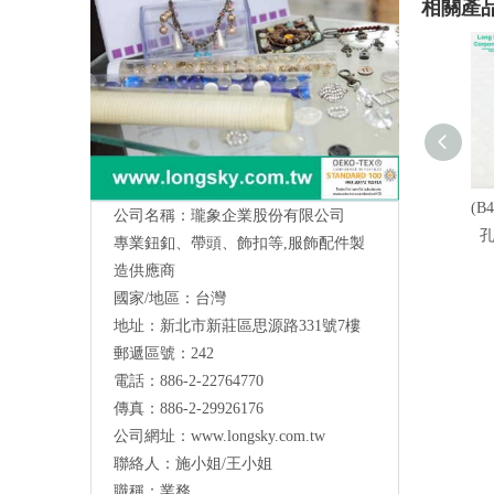
相關產
(B
公司名稱：瓏象企業股份有限公司
專業鈕釦、帶頭、飾扣等,服飾配件製
造供應商
國家/地區：台灣
地址：新北市新莊區思源路331號7樓
Long Sky- 服裝輔料、鈕扣、扣環、繩扣、
郵遞區號：242
服飾配件製造供應
與我們聯絡
電話：886-2-22764770
傳真：886-2-29926176
公司網址：
www.longsky.com.tw
聯絡人：施小姐/王小姐
職稱：業務