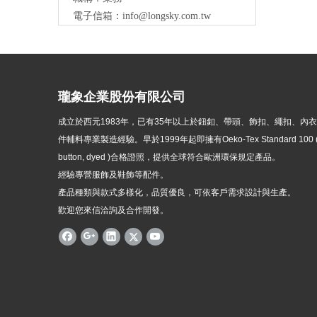
電子信箱：
info@longsky.com.tw
瓏象企業股份有限公司
成立於西元1983年，
已有35年以上於鈕釦、帶頭、飾扣、繩扣、內
件輔料專業製造經驗。早於1999年起即擁有Oeko-Tex Standard 100 ( p
button, dyed )
合格證照，提供全球符合歐洲環保規定產品。
經驗專營服飾及鞋飾等配件。
產品種類與款式多樣化，品質優良，可依客戶需求設計與生產。
歡迎您來信洽詢及合作開發。