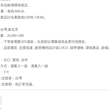
質：符合歐洲環保規定。
訂量：每色300GR 。
代客設計生產製造(ODM, OEM)。
台灣,新北市
：20,000 GRS
：下單後電匯50%貨款，出貨前以電匯或現金票付清貨款。
：品質優良 ,交貨迅速 ,接受獨特設計或LOGO ,競爭價格 ,環保產品 ,多
：出口 ,製造 ,合作
裝方式：適量入一袋、適量入一箱
：T/T
-交貨港：台灣
-交貨期：依訂單另議。