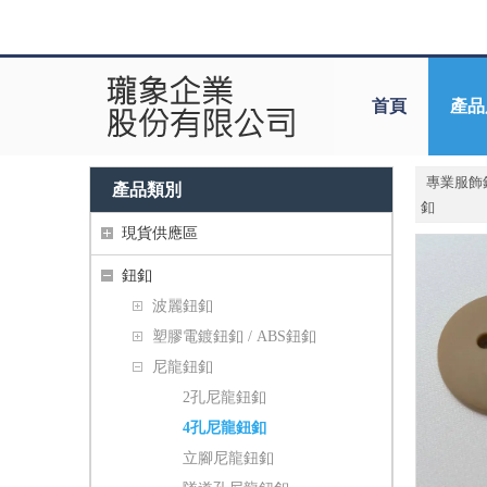
首頁
產品
專業服飾
產品類別
釦
現貨供應區
鈕釦
波麗鈕釦
塑膠電鍍鈕釦 / ABS鈕釦
尼龍鈕釦
2孔尼龍鈕釦
4孔尼龍鈕釦
立腳尼龍鈕釦