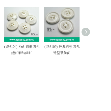
(#B6104) 凸面圓形四孔
(#B6109) 經典圓形四孔
(#B6110) 大尺
縫釦套裝鈕釦
造型裝飾釦
紋款四孔服飾