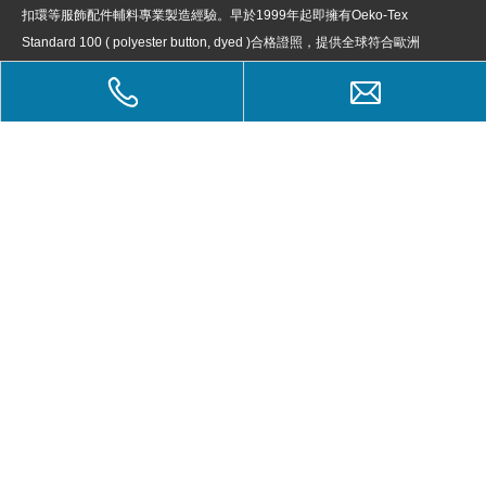
扣環等服飾配件輔料專業製造經驗。早於1999年起即擁有Oeko-Tex
Standard 100 ( polyester button, dyed )
合格證照，提供全球符合歐洲
環保規定產品。
經驗專營服飾及鞋飾等配件。
產品種類與款式多樣化，品質優良，可依客戶需求設計與生產。
歡迎您來信洽詢及合作開發。
產品分類
快速鏈結