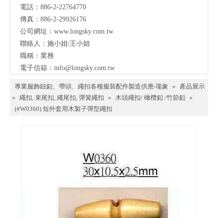
電話：886-2-22764770
傳真：886-2-29926176
公司網址：
www.longsky.com.tw
聯絡人：施小姐/王小姐
職稱：業務
電子信箱：
info@longsky.com.tw
專業服飾鈕釦、帶頭、繩扣各種服裝配件製造供應-瓏象
»
產品展示
»
繩扣, 束尾扣, 繩尾扣, 彈簧繩扣
»
木頭繩扣/ 橄欖釦 /竹節釦
»
(#W0360) 短外套用木製子彈型繩扣