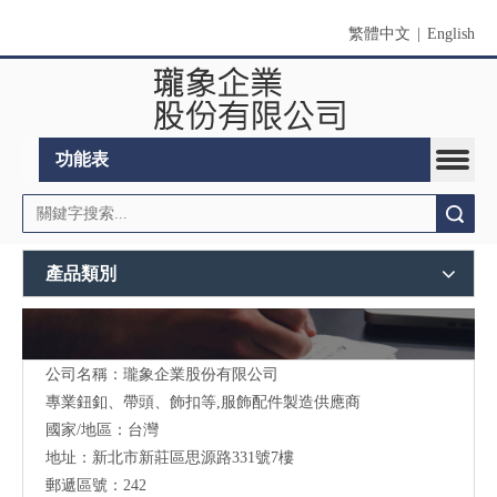
繁體中文
|
English
功能表
搜索
產品類別
公司名稱：瓏象企業股份有限公司
Long Sky- 服裝輔料、鈕扣、扣環、繩扣、服飾配件製造供應
與
專業鈕釦、帶頭、飾扣等,服飾配件製造供應商
我們聯絡
國家/地區：台灣
地址：新北市新莊區思源路331號7樓
郵遞區號：242