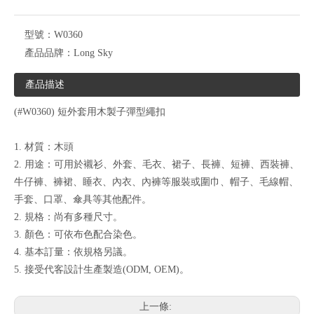
型號：
W0360
產品品牌：
Long Sky
產品描述
(#W0360) 短外套用木製子彈型繩扣
1. 材質：木頭
2. 用途：可用於襯衫、外套、毛衣、裙子、長褲、短褲、西裝褲、
牛仔褲、褲裙、睡衣、內衣、內褲等服裝或圍巾、帽子、毛線帽、
手套、口罩、傘具等其他配件。
2. 規格：尚有多種尺寸。
3. 顏色：可依布色配合染色。
4. 基本訂量：依規格另議。
5. 接受代客設計生產製造(ODM, OEM)。
上一條: