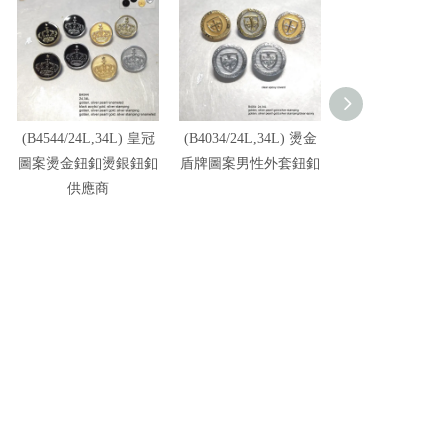
(B4544/24L,34L) 皇冠
(B4034/24L,34L) 燙金
(B1838/20L,24L,
圖案燙金鈕釦燙銀鈕釦
盾牌圖案男性外套鈕釦
L,36L) 金色皇
供應商
貴族風套裝鈕釦