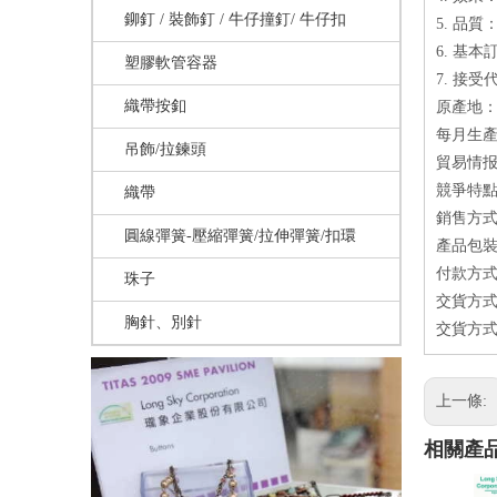
鉚釘 / 裝飾釘 / 牛仔撞釘/ 牛仔扣
5. 品
6. 基
塑膠軟管容器
7. 接受
織帶按釦
原產地：
每月生產量
吊飾/拉鍊頭
貿易情
競爭特點
織帶
銷售方式
圓線彈簧-壓縮彈簧/拉伸彈簧/扣環
產品包
付款方式
珠子
交貨方式
胸針、別針
交貨方式
上一條:
相關產