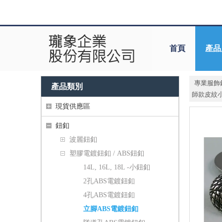
首頁
產品
專業服飾
產品類別
師款皮紋
現貨供應區
鈕釦
波麗鈕釦
塑膠電鍍鈕釦 / ABS鈕釦
14L, 16L, 18L -小鈕釦
2孔ABS電鍍鈕釦
4孔ABS電鍍鈕釦
立腳ABS電鍍鈕釦