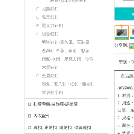
隧道孔ABS電鍍鈕釦
尼龍鈕釦
兒童鈕釦
壓克力鈕釦
組合鈕釦
塘瓷鈕釦-貴族風、軍裝風
分享到:
蔥鈕釦-金蔥、銀蔥、彩蔥
鑽釦-水鑽、壓克力鑽、珍珠
型號：
B
木質鈕釦
金屬鈕釦
產品描
壓釦 / 五爪釦 / 按釦 / 四合釦
(#B60
雷射刻字釦
1. 材
2. 用
扣環帶頭/裝飾環/調整環
口罩、
內衣配件
2. 規格： 
3. 顏
繩扣, 束尾扣, 繩尾扣, 彈簧繩扣
4. 效果：nic