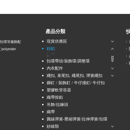
產品分類
現貨供應區
衣扣環等服飾配
鈕釦
olyester
波麗鈕釦
塑膠電鍍鈕釦 / ABS鈕釦
14L, 16L, 18L -小鈕釦
2孔ABS電鍍鈕釦
4孔ABS電鍍鈕釦
立腳ABS電鍍鈕釦
隧道孔ABS電鍍鈕釦
尼龍鈕釦
兒童鈕釦
壓克力鈕釦
組合鈕釦
塘瓷鈕釦-貴族風、軍裝風
蔥鈕釦-金蔥、銀蔥、彩蔥
鑽釦-水鑽、壓克力鑽、珍珠
木質鈕釦
金屬鈕釦
壓釦 / 五爪釦 / 按釦 / 四合釦
雷射刻字釦
扣環帶頭/裝飾環/調整環
內衣配件
繩扣, 束尾扣, 繩尾扣, 彈簧繩扣
鉚釘 / 裝飾釘 / 牛仔撞釘/ 牛仔扣
塑膠軟管容器
織帶按釦
吊飾/拉鍊頭
織帶
圓線彈簧-壓縮彈簧/拉伸彈簧/扣環
紗線類