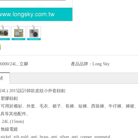
6000/24L, 立腳
產品品牌：
Long Sky
述
00/24L) 2015設計師款皮紋小外套鈕釦
質：塑膠鈕釦
途：可用於襯衫、外套、毛衣、裙子、長褲、短褲、西裝褲、牛仔褲、褲裙
傘具等其他配件。
24L (15mm)
色：無鎳電鍍
kel, gilt gold, anti. brass, anti. silver, anti. copper, gunmetal