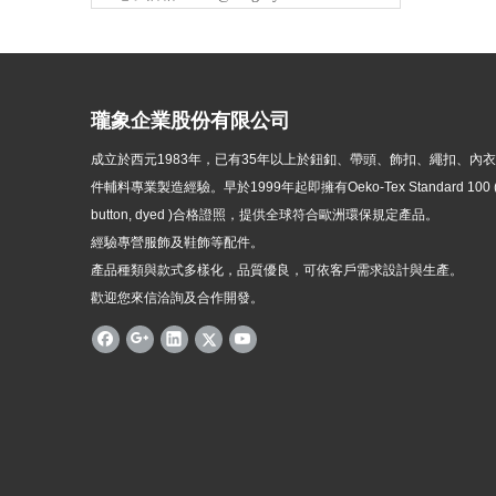
瓏象企業股份有限公司
成立於西元1983年，
已有35年以上於鈕釦、帶頭、飾扣、繩扣、內
件輔料專業製造經驗。早於1999年起即擁有Oeko-Tex Standard 100 ( p
button, dyed )
合格證照，提供全球符合歐洲環保規定產品。
經驗專營服飾及鞋飾等配件。
產品種類與款式多樣化，品質優良，可依客戶需求設計與生產。
歡迎您來信洽詢及合作開發。