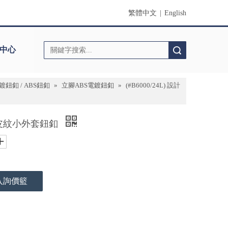
繁體中文
|
English
中心
搜索
鈕釦 / ABS鈕釦
»
立腳ABS電鍍鈕釦
»
(#B6000/24L) 設計
計師款皮紋小外套鈕釦
入詢價籃