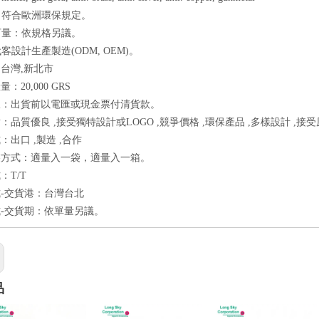
質：符合歐洲環保規定。
本訂量：依規格另議。
代客設計生產製造(ODM, OEM)。
台灣,新北市
：20,000 GRS
报：出貨前以電匯或現金票付清貨款。
：品質優良 ,接受獨特設計或LOGO ,競爭價格 ,環保產品 ,多樣設計 ,接
：出口 ,製造 ,合作
裝方式：適量入一袋，適量入一箱。
：T/T
-交貨港：台灣台北
-交貨期：依單量另議。
品