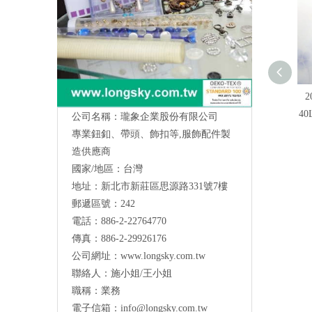
2
4
公司名稱：瓏象企業股份有限公司
專業鈕釦、帶頭、飾扣等,服飾配件製
造供應商
國家/地區：台灣
地址：新北市新莊區思源路331號7樓
Long Sky- 服裝輔料、鈕扣、扣環、繩扣、
郵遞區號：242
服飾配件製造供應
與我們聯絡
電話：886-2-22764770
傳真：886-2-29926176
公司網址：
www.longsky.com.tw
聯絡人：施小姐/王小姐
職稱：業務
電子信箱：
info@longsky.com.tw