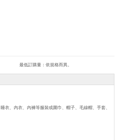
最低訂購量：
依規格而異。
、睡衣、內衣、內褲等服裝或圍巾、帽子、毛線帽、手套、