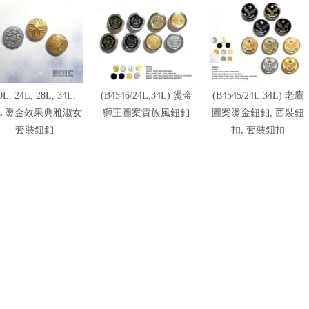
0L, 24L, 28L, 34L,
(B4546/24L,34L) 燙金
(B4545/24L,34L) 老鷹
0L 燙金效果典雅淑女
獅王圖案貴族風鈕釦
圖案燙金鈕釦, 西裝鈕
套裝鈕釦
扣, 套裝鈕扣