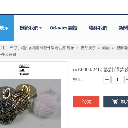
展示
關於我們
Oeko-tex 認證
聯絡我們
新聞
鈕釦、帶頭、繩扣各種服裝配件製造供應-瓏象
»
產品展示
»
鈕釦
»
塑膠電鍍
小外套鈕釦
(#B6000/24L) 設
數量：
詢價
加