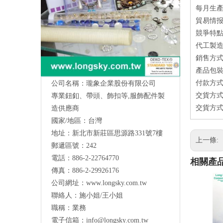
每月生產量
貿易情报
競爭特點
代工製造
銷售方式：
產品包
付款方式
公司名稱：瓏象企業股份有限公司
交貨方式
專業鈕釦、帶頭、飾扣等,服飾配件製
交貨方式
造供應商
國家/地區：台灣
地址：新北市新莊區思源路331號7樓
Long Sky- 服裝輔料、鈕扣、扣環、繩扣、
上一條:
郵遞區號：242
服飾配件製造供應
與我們聯絡
電話：886-2-22764770
相關產
傳真：886-2-29926176
公司網址：
www.longsky.com.tw
聯絡人：施小姐/王小姐
職稱：業務
電子信箱：
info@longsky.com.tw