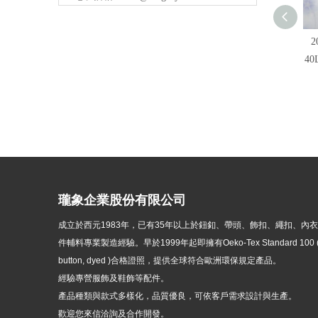
2
4
瓏象企業股份有限公司
成立於西元1983年，
已有35年以上於鈕釦、帶頭、飾扣、繩扣、內
件輔料專業製造經驗。早於1999年起即擁有Oeko-Tex Standard 100 ( p
button, dyed )
合格證照，提供全球符合歐洲環保規定產品。
經驗專營服飾及鞋飾等配件。
產品種類與款式多樣化，品質優良，可依客戶需求設計與生產。
歡迎您來信洽詢及合作開發。