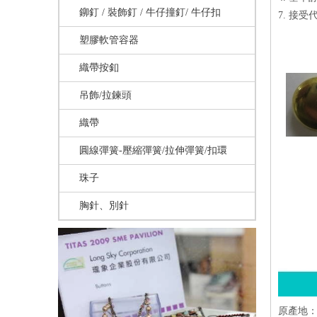
鉚釘 / 裝飾釘 / 牛仔撞釘/ 牛仔扣
7. 接受
塑膠軟管容器
織帶按釦
吊飾/拉鍊頭
織帶
圓線彈簧-壓縮彈簧/拉伸彈簧/扣環
珠子
胸針、別針
原產地