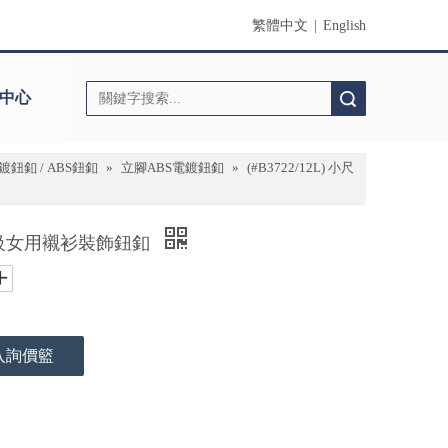
繁體中文
|
English
中心
搜索
鈕釦 / ABS鈕釦
»
立腳ABS電鍍鈕釦
»
(#B3722/12L) 小尺
尺寸高級女用襯衫裝飾鈕釦
入詢價籃