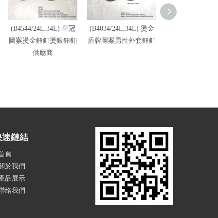
(B4544/24L,34L) 皇冠
(B4034/24L,34L) 燙金
(B1838/20L,24L,
圖案燙金鈕釦燙銀鈕釦
盾牌圖案男性外套鈕釦
L,36L) 金色皇
供應商
貴族風套裝鈕釦
快速鏈結
首頁
關於我們
產品展示
聯絡我們