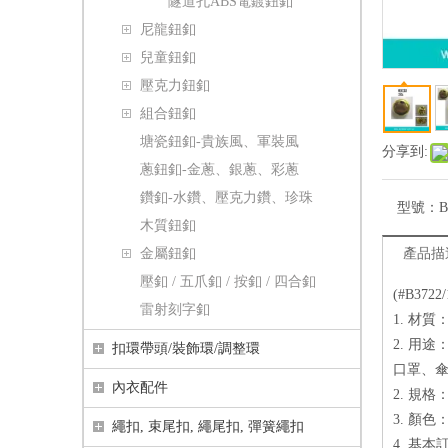
隧道孔ABS電鍍鈕釦
尼龍鈕釦
兒童鈕釦
壓克力鈕釦
組合鈕釦
塘瓷鈕釦-貴族風、軍裝風
分享到:
蔥鈕釦-金蔥、銀蔥、彩蔥
鑽釦-水鑽、壓克力鑽、珍珠
型號：
B
木質鈕釦
金屬鈕釦
產品描
壓釦 / 五爪釦 / 按釦 / 四合釦
(#B37
雷射刻字釦
1. 材
2. 用
扣環帶頭/裝飾環/調整環
口罩、
內衣配件
2. 規格：
3. 顏色
繩扣, 束尾扣, 繩尾扣, 彈簧繩扣
4. 基本訂