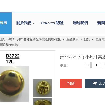
展示
關於我們
Oeko-tex 認證
聯絡我們
新聞
鈕釦、帶頭、繩扣各種服裝配件製造供應-瓏象
»
產品展示
»
鈕釦
»
塑膠電鍍
用襯衫裝飾鈕釦
(#B3722/12L) 小
數量：
詢價
加