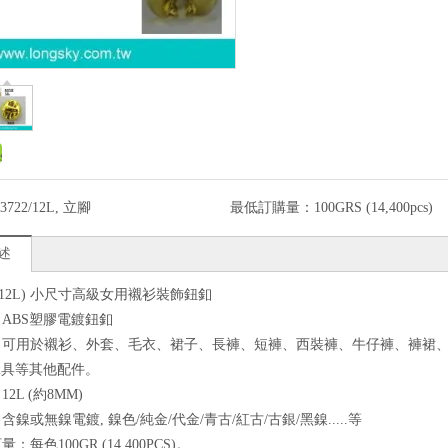
3722/12L, 立腳
最低訂購量：
100GRS (14,400pcs)
述
22/12L) 小尺寸高級女用襯衫裝飾鈕釦
質：ABS塑膠電鍍鈕釦
途：可用於襯衫、外套、毛衣、裙子、長褲、短褲、西裝褲、牛仔褲、褲裙
傘具等其他配件。
12L (約8MM)
：含鎳或無鎳電鍍, 鎳色/純金/代金/青古/紅古/古銀/黑鎳.....等
量：每色100GR (14,400PCS)。