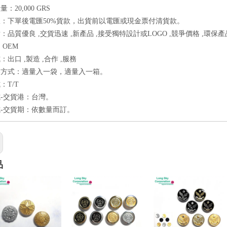
：20,000 GRS
：下單後電匯50%貨款，出貨前以電匯或現金票付清貨款。
：品質優良 ,交貨迅速 ,新產品 ,接受獨特設計或LOGO ,競爭價格 ,環保產
 OEM
出口 ,製造 ,合作 ,服務
裝方式：適量入一袋，適量入一箱。
：T/T
-交貨港：台灣。
-交貨期：依數量而訂。
品