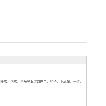
、睡衣、內衣、內褲等服裝或圍巾、帽子、毛線帽、手套、