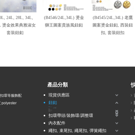
0L, 24L, 28L, 34L,
(B4546/24L,34L) 燙金
(B4545/24L,34L) 老鷹
0L 燙金效果典雅淑女
獅王圖案貴族風鈕釦
圖案燙金鈕釦, 西裝鈕
套裝鈕釦
扣, 套裝鈕扣
產品分類
現貨供應區
衣扣環等服飾配
鈕釦
olyester
波麗鈕釦
塑膠電鍍鈕釦 / ABS鈕釦
14L, 16L, 18L -小鈕釦
2孔ABS電鍍鈕釦
4孔ABS電鍍鈕釦
立腳ABS電鍍鈕釦
隧道孔ABS電鍍鈕釦
尼龍鈕釦
兒童鈕釦
壓克力鈕釦
組合鈕釦
塘瓷鈕釦-貴族風、軍裝風
蔥鈕釦-金蔥、銀蔥、彩蔥
鑽釦-水鑽、壓克力鑽、珍珠
木質鈕釦
金屬鈕釦
壓釦 / 五爪釦 / 按釦 / 四合釦
雷射刻字釦
扣環帶頭/裝飾環/調整環
內衣配件
繩扣, 束尾扣, 繩尾扣, 彈簧繩扣