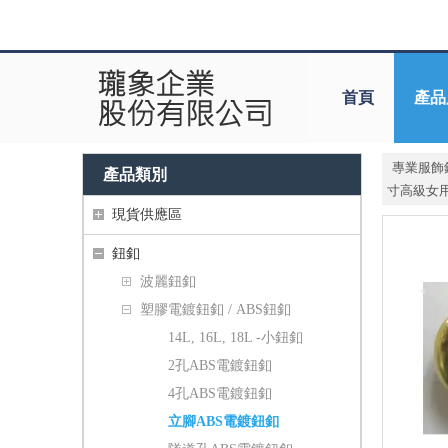
首頁
產品
專業服飾
產品類別
寸高級女
現貨供應區
鈕釦
波麗鈕釦
塑膠電鍍鈕釦 / ABS鈕釦
14L, 16L, 18L -小鈕釦
2孔ABS電鍍鈕釦
4孔ABS電鍍鈕釦
立腳ABS電鍍鈕釦