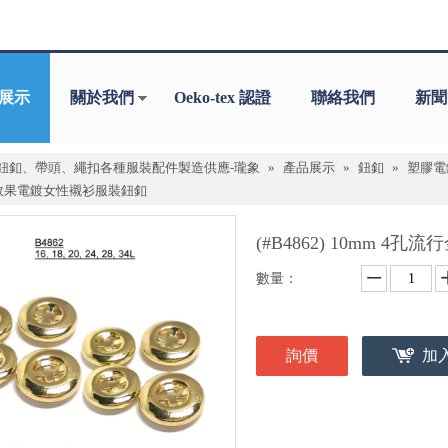
展示
關於我們
Oeko-tex 認證
聯絡我們
新聞
鈕釦、帶頭、繩扣各種服裝配件製造供應-瓏象
»
產品展示
»
鈕釦
»
塑膠電鍍
效果電鍍女性襯衫服裝鈕釦
(#B4862) 10mm
數量：
詢價
加