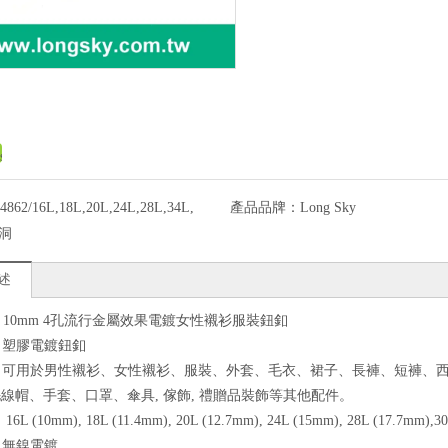
4862/16L,18L,20L,24L,28L,34L,
產品品牌：
Long Sky
4洞
述
62) 10mm 4孔流行金屬效果電鍍女性襯衫服裝鈕釦
質：塑膠電鍍鈕釦
途：可用於男性襯衫、女性襯衫、服裝、外套、毛衣、裙子、長褲、短褲、
線帽、手套、口罩、傘具, 傢飾, 禮贈品裝飾等其他配件。
6L (10mm), 18L (11.4mm), 20L (12.7mm), 24L (15mm), 28L (17.7mm),3
色：無鎳電鍍