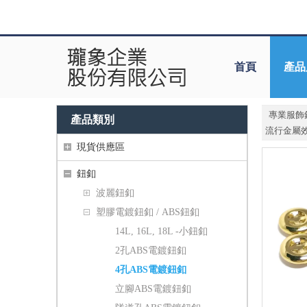
首頁
產品
專業服飾
產品類別
流行金屬
現貨供應區
鈕釦
波麗鈕釦
塑膠電鍍鈕釦 / ABS鈕釦
14L, 16L, 18L -小鈕釦
2孔ABS電鍍鈕釦
4孔ABS電鍍鈕釦
立腳ABS電鍍鈕釦