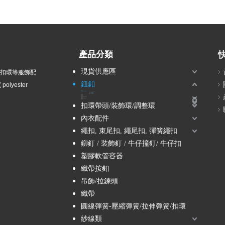
產品分類
現貨供應區
衣扣環等服飾配
鈕釦
olyester
波麗鈕釦
塑膠電鍍鈕釦 / ABS鈕釦
14L, 16L, 18L -小鈕釦
2孔ABS電鍍鈕釦
4孔ABS電鍍鈕釦
立腳ABS電鍍鈕釦
隧道孔ABS電鍍鈕釦
尼龍鈕釦
兒童鈕釦
壓克力鈕釦
組合鈕釦
塘瓷鈕釦-貴族風、軍裝風
蔥鈕釦-金蔥、銀蔥、彩蔥
鑽釦-水鑽、壓克力鑽、珍珠
木質鈕釦
金屬鈕釦
壓釦 / 五爪釦 / 按釦 / 四合釦
雷射刻字釦
扣環帶頭/裝飾環/調整環
內衣配件
繩扣, 束尾扣, 繩尾扣, 彈簧繩扣
鉚釘 / 裝飾釘 / 牛仔撞釘/ 牛仔扣
塑膠軟管容器
織帶按釦
吊飾/拉鍊頭
織帶
圓線彈簧-壓縮彈簧/拉伸彈簧/扣環
紗線類