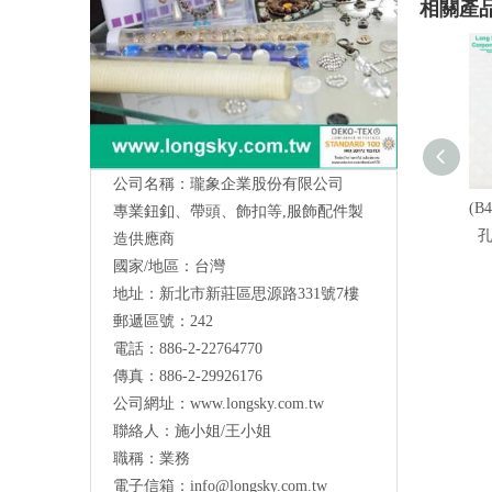
相關產
公司名稱：瓏象企業股份有限公司
(B
專業鈕釦、帶頭、飾扣等,服飾配件製
造供應商
國家/地區：台灣
地址：新北市新莊區思源路331號7樓
Long Sky- 服裝輔料、鈕扣、扣環、繩扣、
郵遞區號：242
服飾配件製造供應
與我們聯絡
電話：886-2-22764770
傳真：886-2-29926176
公司網址：
www.longsky.com.tw
聯絡人：施小姐/王小姐
職稱：業務
電子信箱：
info@longsky.com.tw