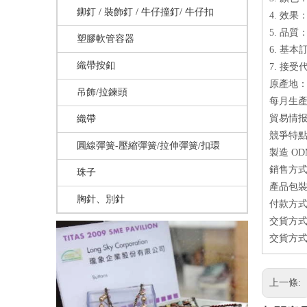
鉚釘 / 裝飾釘 / 牛仔撞釘/ 牛仔扣
4. 效果：金,
5. 品
塑膠軟管容器
6. 基
織帶按釦
7. 接受
原產地：
吊飾/拉鍊頭
每月生產量
貿易情
織帶
競爭特點
圓線彈簧-壓縮彈簧/拉伸彈簧/扣環
製造 O
銷售方式
珠子
產品包
胸針、別針
付款方式
交貨方式
交貨方式
上一條: