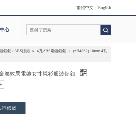
繁體中文
|
English
中心
搜索
鈕釦 / ABS鈕釦
»
4孔ABS電鍍鈕釦
»
(#B4862) 10mm 4孔
 4孔流行金屬效果電鍍女性襯衫服裝鈕釦
入詢價籃