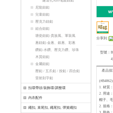
隧道孔ABS電鍍鈕釦
尼龍鈕釦
兒童鈕釦
壓克力鈕釦
組合鈕釦
塘瓷鈕釦-貴族風、軍裝風
分享到:
蔥鈕釦-金蔥、銀蔥、彩蔥
鑽釦-水鑽、壓克力鑽、珍珠
型號：
B
木質鈕釦
金屬鈕釦
產品描
壓釦 / 五爪釦 / 按釦 / 四合釦
雷射刻字釦
(#B48
1. 材
扣環帶頭/裝飾環/調整環
2. 用
內衣配件
帽子、毛
2. 規格： 1
繩扣, 束尾扣, 繩尾扣, 彈簧繩扣
3. 顏