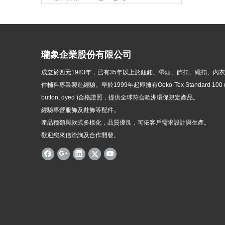
瓏象企業股份有限公司
成立於西元1983年，
已有35年以上於鈕釦、帶頭、飾扣、繩扣、內
件輔料專業製造經驗。早於1999年起即擁有Oeko-Tex Standard 100 ( p
button, dyed )
合格證照，提供全球符合歐洲環保規定產品。
經驗專營服飾及鞋飾等配件。
產品種類與款式多樣化，品質優良，可依客戶需求設計與生產。
歡迎您來信洽詢及合作開發。