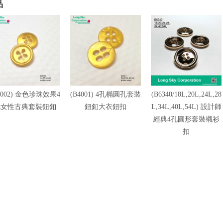
品
4002) 金色珍珠效果4
(B4001) 4孔橢圓孔套裝
(B6340/18L,20L,24L,28
孔女性古典套裝鈕釦
鈕釦大衣鈕扣
L,34L,40L,54L) 設計師
經典4孔圓形套裝襯衫
扣