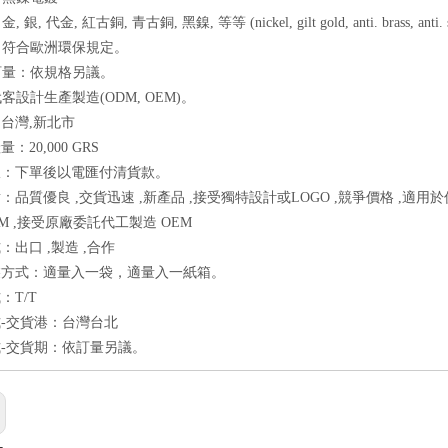
 銀, 代金, 紅古銅, 青古銅, 黑鎳, 等等 (nickel, gilt gold, anti. brass, anti. silve
質：符合歐洲環保規定。
本訂量：依規格另議。
代客設計生產製造(ODM, OEM)。
台灣,新北市
：20,000 GRS
报：下單後以電匯付清貨款。
：品質優良 ,交貨迅速 ,新產品 ,接受獨特設計或LOGO ,競爭價格 ,適用
DM ,接受原廠委託代工製造 OEM
：出口 ,製造 ,合作
裝方式：適量入一袋，適量入一紙箱。
：T/T
-交貨港：台灣台北
-交貨期：依訂量另議。