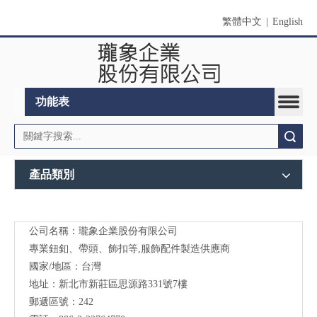
繁體中文
|
English
功能表
搜索
產品類別
公司名稱：瓏象企業股份有限公司
Long
專業鈕釦、帶頭、飾扣等,服飾配件製造供應商
Sky-
國家/地區：台灣
地址：新北市新莊區思源路331號7樓
服裝
郵遞區號：242
輔