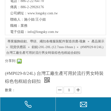
電話：886-2-22764770
料、
傳真：886-2-29926176
鈕
公司網址：
www.longsky.com.tw
聯絡人：施小姐/王小姐
扣、
職稱：業務
扣
電子信箱：
info@longsky.com.tw
環、
專業服飾鈕釦、帶頭、繩扣各種服裝配件製造供應-瓏象
»
產品展示
繩
»
現貨供應區
»
鈕釦-20L-28L (12.7mm-18mm )
»
(#MP029-8/24L)
台灣工廠生產可用於流行男女時裝棕色包框組合鈕扣
扣、
服飾
配件
製造
供應
與我
們聯