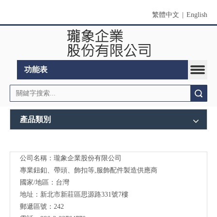
繁體中文
|
English
功能表
搜索
產品類別
公司名稱：瓏象企業股份有限公司
Long
專業鈕釦、帶頭、飾扣等,服飾配件製造供應商
Sky-
國家/地區：台灣
地址：新北市新莊區思源路331號7樓
服裝
郵遞區號：242
輔