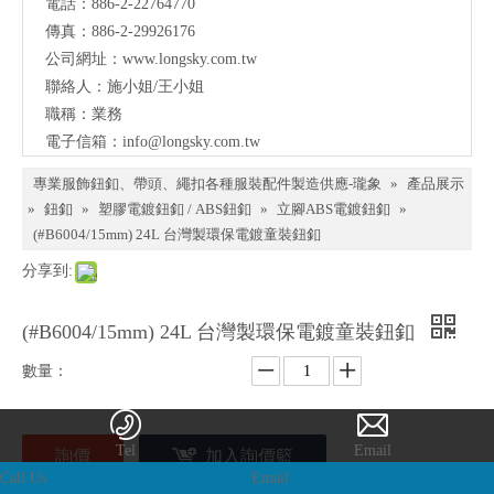
電話：886-2-22764770
料、
傳真：886-2-29926176
鈕
公司網址：
www.longsky.com.tw
聯絡人：施小姐/王小姐
扣、
職稱：業務
扣
電子信箱：
info@longsky.com.tw
環、
專業服飾鈕釦、帶頭、繩扣各種服裝配件製造供應-瓏象
»
產品展示
繩
»
鈕釦
»
塑膠電鍍鈕釦 / ABS鈕釦
»
立腳ABS電鍍鈕釦
»
(#B6004/15mm) 24L 台灣製環保電鍍童裝鈕釦
扣、
分享到:
服飾
配件
(#B6004/15mm) 24L 台灣製環保電鍍童裝鈕釦
製造
數量：
供應
與我
Tel
Email
詢價
加入詢價籃
們聯
Call Us
Email