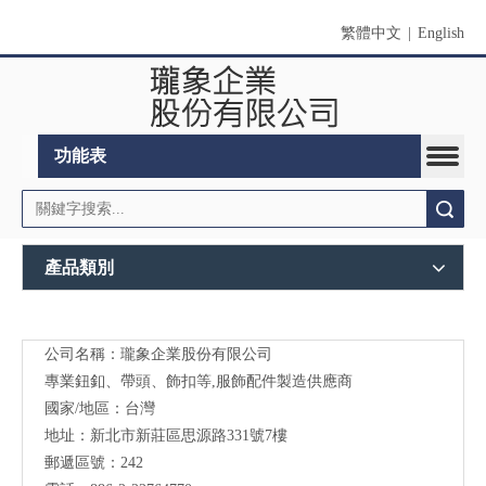
繁體中文
|
English
功能表
搜索
產品類別
公司名稱：瓏象企業股份有限公司
Long
專業鈕釦、帶頭、飾扣等,服飾配件製造供應商
Sky-
國家/地區：台灣
地址：新北市新莊區思源路331號7樓
服裝
郵遞區號：242
輔