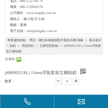
電話：886-2-22764770
料、
傳真：886-2-29926176
鈕
公司網址：
www.longsky.com.tw
聯絡人：施小姐/王小姐
扣、
職稱：業務
扣
電子信箱：
info@longsky.com.tw
環、
專業服飾鈕釦、帶頭、繩扣各種服裝配件製造供應-瓏象
»
產品展示
繩
»
鈕釦
»
尼龍鈕釦
»
立腳尼龍鈕釦
»
(#B6003/24L) 15mm洋裝套
裝立腳鈕釦
扣、
分享到:
服飾
配件
(#B6003/24L) 15mm洋裝套裝立腳鈕釦
製造
數量：
供應
與我
詢價
加入詢價籃
們聯