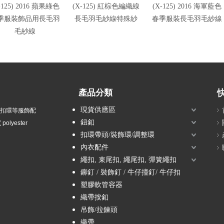
-125) 2016 蘋果綠色
(X-125) 紅棕色編織線
(X-125) 2016 海軍藍色
季服裝飾品用長毛羽
長毛羽毛紗線特殊紗
春季服裝長毛羽毛紗線
毛紗線
產品分類
現貨供應區
衣扣環等服飾配
鈕釦
olyester
扣環帶頭/裝飾環/調整環
內衣配件
繩扣, 束尾扣, 繩尾扣, 彈簧繩扣
鉚釘 / 裝飾釘 / 牛仔撞釘/ 牛仔扣
塑膠軟管容器
織帶按釦
吊飾/拉鍊頭
織帶