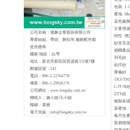
包裝: 1.5K
產地: Mad
染色服務: ya
主要用途
公司名稱：瓏象企業股份有限公司
特性: 
專業鈕釦、帶頭、飾扣等,服飾配件製
紗支毛
造供應商
相關產品
國家/地區：台灣
羽毛紗
地址：新北市新莊區思源路331號7樓
Long Sky- 服裝輔料、鈕扣、扣環、繩扣、
結仔紗
郵遞區號：242
庫倫紗
服飾配件製造供應
與我們聯絡
電話：886-2-22764770
TKS/TK
傳真：886-2-29926176
L/JT/JR
公司網址：
www.longsky.com.tw
ZZY紗
聯絡人：施小姐/王小姐
種類多
職稱：業務
原產地：
電子信箱：
info@longsky.com.tw
每月生產量
貿易情报