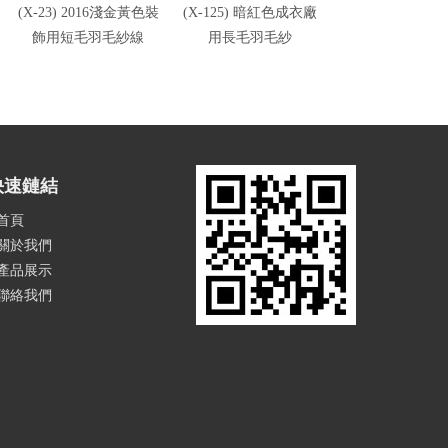
(X-23) 2016淺金黃色裝
(X-125) 暗紅色成衣廠
(X-23) 高雅黑
飾用短毛羽毛紗線
用長毛羽毛紗
毛羽毛紗線
快速鏈結
首頁
關於我們
產品展示
聯絡我們