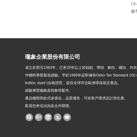
(X
春
瓏象企業股份有限公司
成立於西元1983年，
已有35年以上於鈕釦、帶頭、飾扣、繩扣、內
件輔料專業製造經驗。早於1999年起即擁有Oeko-Tex Standard 100 ( p
button, dyed )
合格證照，提供全球符合歐洲環保規定產品。
經驗專營服飾及鞋飾等配件。
產品種類與款式多樣化，品質優良，可依客戶需求設計與生產。
歡迎您來信洽詢及合作開發。