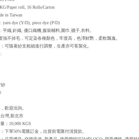
G/Paper roll, 16 Rolls/Carton
e in Taiwan
rn dye (Y/D), piece dye (P/D)
: 平織,針織, 優口織機,服裝輔料,圍巾,襪子,衣料。
撚度強不掉毛，可定染各種顏色，牢度高，色澤鮮艷，柔軟飄逸。
支：可隨著紗支粗細進行調整，生產亦可客製化。
:
F紗
紗
樣，歡迎洽詢。
台灣,新北市
：10,000 KGS
：下單50%電匯訂金，出貨前電匯付清貨款。