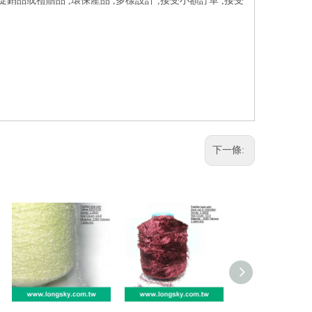
促銷品或禮贈品 ,環保產品 ,多樣設計 ,接受小額訂單 ,接受
下一條: