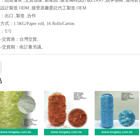
：品質優良 ,交貨迅速 ,新產品 ,接受獨特設計或LOGO ,競爭價格 ,適用於
設計製造 ODM ,接受原廠委託代工製造 OEM
：出口 ,製造 ,合作
1.5KG/Paper roll, 16 Rolls/Carton
：T/T
-交貨港：台灣交貨。
-交貨期：依訂量另議。
品