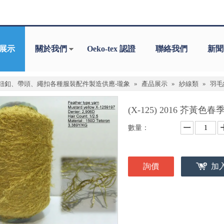
展示
關於我們
Oeko-tex 認證
聯絡我們
新聞
鈕釦、帶頭、繩扣各種服裝配件製造供應-瓏象
»
產品展示
»
紗線類
»
羽毛
(X-125) 2016 芥
數量：
詢價
加