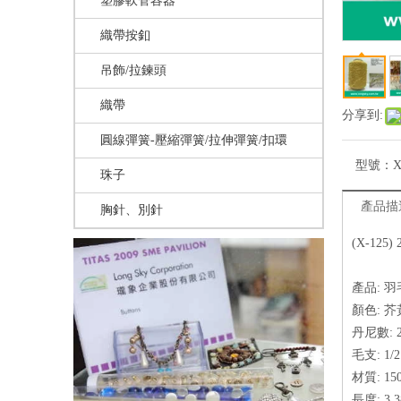
塑膠軟管容器
織帶按釦
吊飾/拉鍊頭
織帶
分享到:
圓線彈簧-壓縮彈簧/拉伸彈簧/扣環
型號：
X
珠子
產品描
胸針、別針
(X-12
產品: 羽
顏色: 芥
丹尼數: 
毛支: 1
材質: 150
長度: 3,3