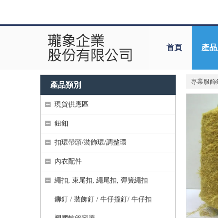
首頁
產品
專業服飾
產品類別
現貨供應區
鈕釦
扣環帶頭/裝飾環/調整環
內衣配件
繩扣, 束尾扣, 繩尾扣, 彈簧繩扣
鉚釘 / 裝飾釘 / 牛仔撞釘/ 牛仔扣