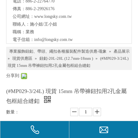
電話：886-2-22764770
料、
傳真：886-2-29926176
鈕
公司網址：
www.longsky.com.tw
聯絡人：施小姐/王小姐
扣、
職稱：業務
扣
電子信箱：
info@longsky.com.tw
環、
專業服飾鈕釦、帶頭、繩扣各種服裝配件製造供應-瓏象
»
產品展示
繩
»
現貨供應區
»
鈕釦-20L-28L (12.7mm-18mm )
»
(#MP029-3/24L)
現貨 15mm 吊帶褲鈕扣用2孔金屬包框組合縫釦
扣、
分享到:
服飾
配件
(#MP029-3/24L) 現貨 15mm 吊帶褲鈕扣用2孔金屬
製造
包框組合縫釦
供應
數量：
與我
們聯
詢價
加入詢價籃