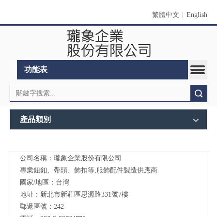
繁體中文
|
English
功能表
搜索
產品類別
公司名稱：瓏象企業股份有限公司
Long
專業鈕釦、帶頭、飾扣等,服飾配件製造供應商
Sky-
國家/地區：台灣
地址：新北市新莊區思源路331號7樓
服裝
郵遞區號：242
輔