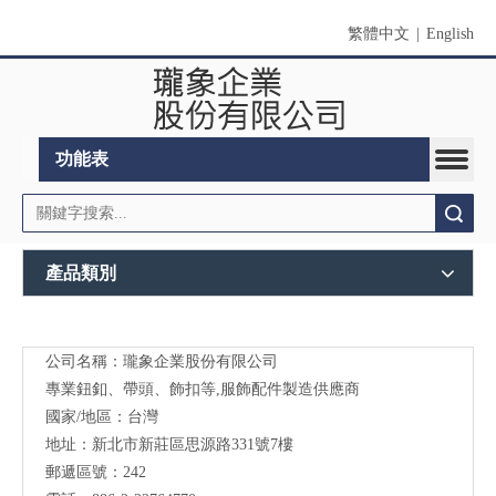
繁體中文
|
English
功能表
搜索
產品類別
公司名稱：瓏象企業股份有限公司
Long
專業鈕釦、帶頭、飾扣等,服飾配件製造供應商
Sky-
國家/地區：台灣
地址：新北市新莊區思源路331號7樓
服裝
郵遞區號：242
輔