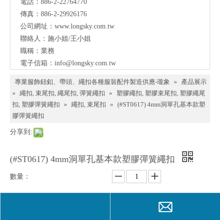
電話：886-2-22764770
料、
傳真：886-2-29926176
鈕
公司網址：
www.longsky.com.tw
聯絡人：施小姐/王小姐
扣、
職稱：業務
扣
電子信箱：
info@longsky.com.tw
環、
專業服飾鈕釦、帶頭、繩扣各種服裝配件製造供應-瓏象
»
產品展示
繩
»
繩扣, 束尾扣, 繩尾扣, 彈簧繩扣
»
塑膠繩扣, 塑膠束尾扣, 塑膠繩尾
扣, 塑膠彈簧繩扣
»
繩扣, 束尾扣
»
(#ST0617) 4mm洞單孔基本款塑
扣、
膠彈簧繩扣
服飾
分享到:
配件
製造
(#ST0617) 4mm洞單孔基本款塑膠彈簧繩扣
供應
數量：
與我
們聯
詢價
加入詢價籃