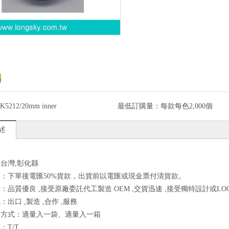
K5212/20mm inner
最低訂購量：
每款每色2,000個
述
台灣,彰化縣
：下單後電匯50%貨款，出貨前以電匯或現金票付清貨款。
：品質優良 ,接受原廠委託代工製造 OEM ,交貨迅速 ,接受獨特設計或LOG
出口 ,製造 ,合作 ,服務
裝方式：適量入一袋、適量入一箱
：T/T