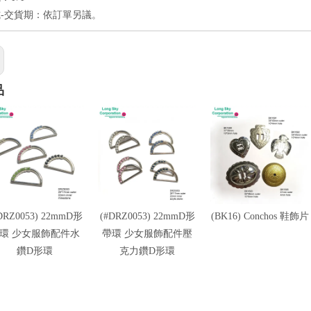
-交貨期：依訂單另議。
品
DRZ0053) 22mmD形
(#DRZ0053) 22mmD形
(BK16) Conchos 鞋飾片
環 少女服飾配件水
帶環 少女服飾配件壓
鑽D形環
克力鑽D形環