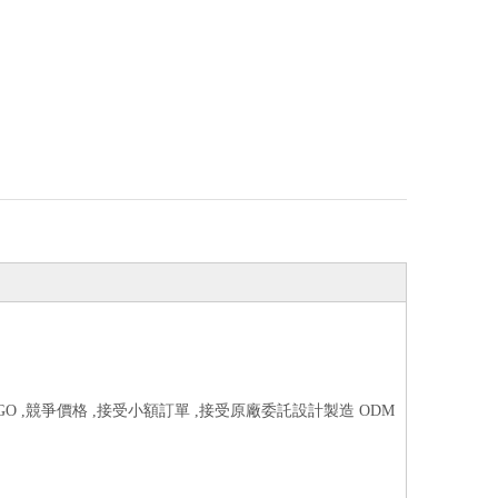
O ,競爭價格 ,接受小額訂單 ,接受原廠委託設計製造 ODM