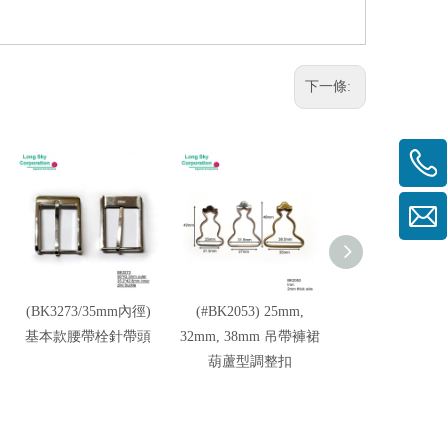
下一條:
(BK3273/35mm內徑)
(#BK2053) 25mm,
(#BK4311) 21
基本款腰帶栓針帶頭
32mm, 38mm 吊帶褲裙
皮帶帶頭
葫蘆型調整扣