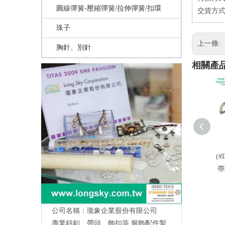
圓線彈簧-壓縮彈簧/拉伸彈簧/扣環
交貨方式
珠子
上一條:
胸針、別針
相關產
(#
帶
公司名稱：瓏象企業股份有限公司
專業鈕釦、帶頭、飾扣等,服飾配件製