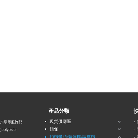
產品分類
現貨供應區
衣扣環等服飾配
鈕釦
olyester
扣環帶頭/裝飾環/調整環