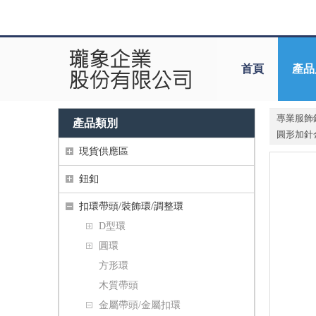
首頁
產品
專業服飾
產品類別
圓形加針金
現貨供應區
鈕釦
扣環帶頭/裝飾環/調整環
D型環
圓環
方形環
木質帶頭
金屬帶頭/金屬扣環