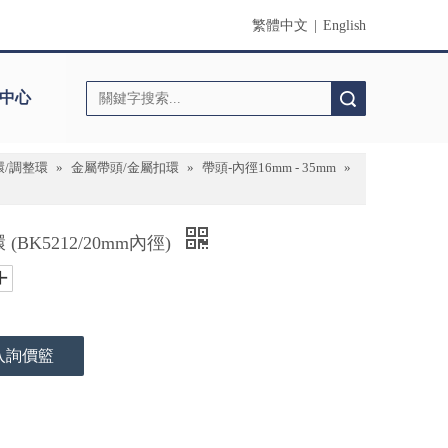
繁體中文
|
English
中心
搜索
環/調整環
»
金屬帶頭/金屬扣環
»
帶頭-內徑16mm - 35mm
»
K5212/20mm內徑)
入詢價籃