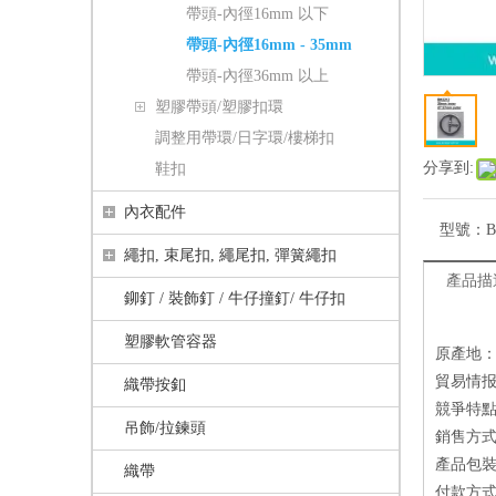
帶頭-內徑16mm 以下
帶頭-內徑16mm - 35mm
帶頭-內徑36mm 以上
塑膠帶頭/塑膠扣環
調整用帶環/日字環/樓梯扣
分享到:
鞋扣
內衣配件
型號：
B
繩扣, 束尾扣, 繩尾扣, 彈簧繩扣
產品描
鉚釘 / 裝飾釘 / 牛仔撞釘/ 牛仔扣
塑膠軟管容器
原產地：
貿易情报
織帶按釦
競爭特點
吊飾/拉鍊頭
銷售方式：
產品包
織帶
付款方式