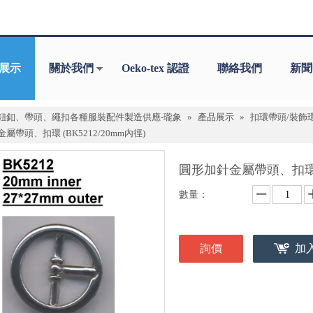
展示
關於我們
Oeko-tex 認證
聯絡我們
新聞
鈕釦、帶頭、繩扣各種服裝配件製造供應-瓏象
»
產品展示
»
扣環帶頭/裝飾
屬帶頭、扣環 (BK5212/20mm內徑)
圓形加針金屬帶頭、扣環 (B
數量：
詢價
加