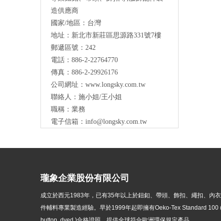
造供應商
國家/地區：台灣
地址：新北市新莊區思源路331號7樓
Long Sky- 服裝輔料、鈕扣、扣環、繩扣、
郵遞區號：242
服飾配件製造供應
與我們聯絡
電話：886-2-22764770
傳真：886-2-29926176
公司網址：
www.longsky.com.tw
聯絡人：施小姐/王小姐
職稱：業務
電子信箱：
info@longsky.com.tw
瓏象企業股份有限公司
成立於西元1983年，
已有35年以上於鈕釦、帶頭、飾扣、繩扣、內
件輔料專業製造經驗。早於1999年起即擁有Oeko-Tex Standard 100 ( p
button, dyed )
合格證照，提供全球符合歐洲環保規定產品。