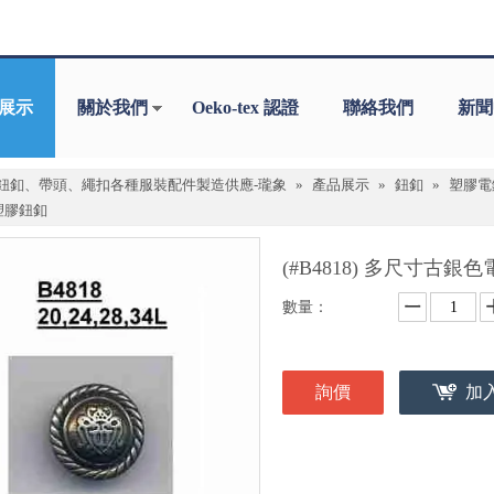
展示
關於我們
Oeko-tex 認證
聯絡我們
新聞
鈕釦、帶頭、繩扣各種服裝配件製造供應-瓏象
»
產品展示
»
鈕釦
»
塑膠電鍍
塑膠鈕釦
(#B4818) 多尺寸古
數量：
詢價
加