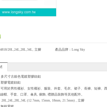
4818/20L,24L,28L,34L, 立腳
產品品牌：
Long Sky
述
18) 多尺寸古銀色電鍍塑膠鈕釦
質：塑膠電鍍鈕釦
途：可用於男性襯衫、女性襯衫、服裝、外套、毛衣、裙子、長褲、短褲、
線帽、手套、口罩、傘具, 傢飾, 禮贈品裝飾等其他配件。
20L,24L,28L,34L (12.7mm, 15mm, 18mm, 21.5mm) , 立腳
色：無鎳電鍍