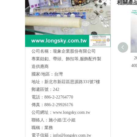
相關產
公司名稱：瓏象企業股份有限公司
2
專業鈕釦、帶頭、飾扣等,服飾配件製
4
造供應商
國家/地區：台灣
地址：新北市新莊區思源路331號7樓
Long Sky- 服裝輔料、鈕扣、扣環、繩扣、
郵遞區號：242
服飾配件製造供應
與我們聯絡
電話：886-2-22764770
傳真：886-2-29926176
公司網址：
www.longsky.com.tw
聯絡人：施小姐/王小姐
職稱：業務
電子信箱：
info@longsky.com.tw