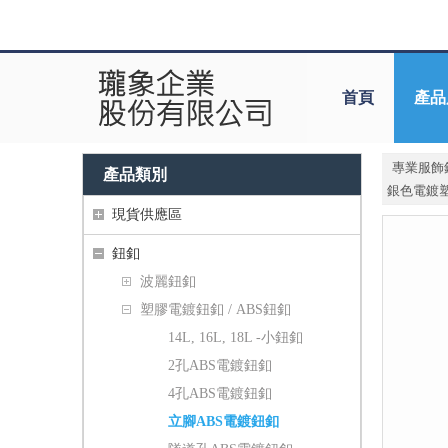
首頁
產品
專業服飾
產品類別
銀色電鍍
現貨供應區
鈕釦
波麗鈕釦
塑膠電鍍鈕釦 / ABS鈕釦
14L, 16L, 18L -小鈕釦
2孔ABS電鍍鈕釦
4孔ABS電鍍鈕釦
立腳ABS電鍍鈕釦