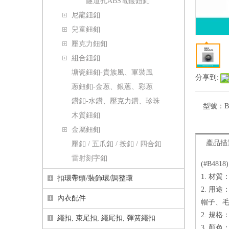
隧道孔ABS電鍍鈕釦
尼龍鈕釦
兒童鈕釦
壓克力鈕釦
組合鈕釦
塘瓷鈕釦-貴族風、軍裝風
分享到:
蔥鈕釦-金蔥、銀蔥、彩蔥
鑽釦-水鑽、壓克力鑽、珍珠
型號：
B
木質鈕釦
金屬鈕釦
產品描
壓釦 / 五爪釦 / 按釦 / 四合釦
雷射刻字釦
(#B48
1. 材
扣環帶頭/裝飾環/調整環
2. 用
內衣配件
帽子、毛
2. 規格： 
繩扣, 束尾扣, 繩尾扣, 彈簧繩扣
3. 顏