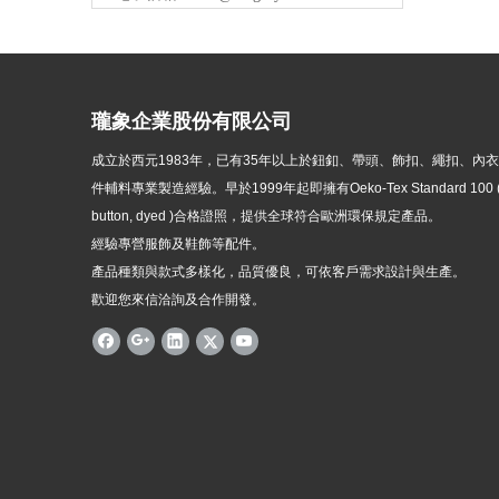
瓏象企業股份有限公司
成立於西元1983年，
已有35年以上於鈕釦、帶頭、飾扣、繩扣、內
件輔料專業製造經驗。早於1999年起即擁有Oeko-Tex Standard 100 ( p
button, dyed )
合格證照，提供全球符合歐洲環保規定產品。
經驗專營服飾及鞋飾等配件。
產品種類與款式多樣化，品質優良，可依客戶需求設計與生產。
歡迎您來信洽詢及合作開發。