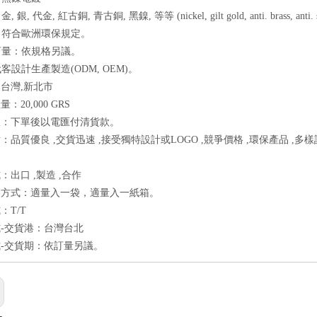
 銀, 代金, 紅古銅, 青古銅, 黑鎳, 等等 (nickel, gilt gold, anti. brass, anti. silve
質：符合歐洲環保規定。
本訂量：依規格另議。
代客設計生產製造(ODM, OEM)。
台灣,新北市
：20,000 GRS
报：下單後以電匯付清貨款。
：品質優良 ,交貨迅速 ,接受獨特設計或LOGO ,競爭價格 ,環保產品 ,多
：出口 ,製造 ,合作
裝方式：適量入一袋，適量入一紙箱。
：T/T
-交貨港：台灣台北
-交貨期：依訂量另議。