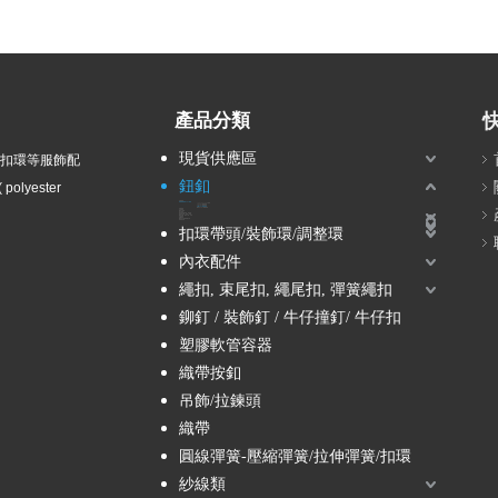
產品分類
現貨供應區
衣扣環等服飾配
鈕釦
olyester
波麗鈕釦
塑膠電鍍鈕釦 / ABS鈕釦
14L, 16L, 18L -小鈕釦
2孔ABS電鍍鈕釦
4孔ABS電鍍鈕釦
立腳ABS電鍍鈕釦
隧道孔ABS電鍍鈕釦
尼龍鈕釦
兒童鈕釦
壓克力鈕釦
組合鈕釦
塘瓷鈕釦-貴族風、軍裝風
蔥鈕釦-金蔥、銀蔥、彩蔥
鑽釦-水鑽、壓克力鑽、珍珠
木質鈕釦
金屬鈕釦
壓釦 / 五爪釦 / 按釦 / 四合釦
雷射刻字釦
扣環帶頭/裝飾環/調整環
內衣配件
繩扣, 束尾扣, 繩尾扣, 彈簧繩扣
鉚釘 / 裝飾釘 / 牛仔撞釘/ 牛仔扣
塑膠軟管容器
織帶按釦
吊飾/拉鍊頭
織帶
圓線彈簧-壓縮彈簧/拉伸彈簧/扣環
紗線類