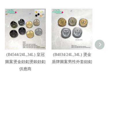
(B4544/24L,34L) 皇冠
(B4034/24L,34L) 燙金
(B1838/20L,24L,
圖案燙金鈕釦燙銀鈕釦
盾牌圖案男性外套鈕釦
L,36L) 金色皇
供應商
貴族風套裝鈕釦