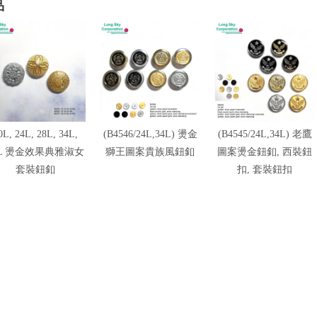
品
0L, 24L, 28L, 34L,
(B4546/24L,34L) 燙金
(B4545/24L,34L) 老鷹
0L 燙金效果典雅淑女
獅王圖案貴族風鈕釦
圖案燙金鈕釦, 西裝鈕
套裝鈕釦
扣, 套裝鈕扣