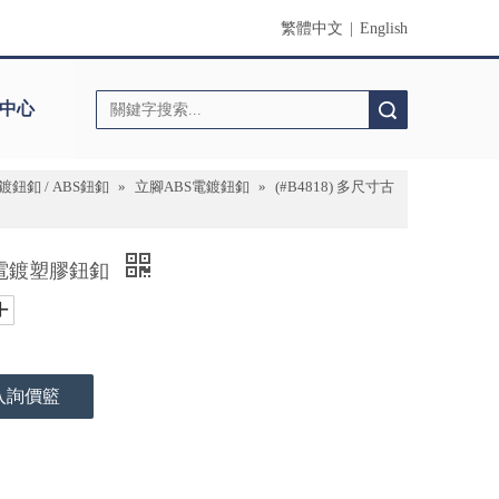
繁體中文
|
English
中心
搜索
鈕釦 / ABS鈕釦
»
立腳ABS電鍍鈕釦
»
(#B4818) 多尺寸古
銀色電鍍塑膠鈕釦
入詢價籃