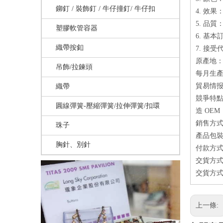
鉚釘 / 裝飾釘 / 牛仔撞釘/ 牛仔扣
4. 效果：金,
5. 品
塑膠軟管容器
6. 基
織帶按釦
7. 接受
原產地：
吊飾/拉鍊頭
每月生產量
貿易情
織帶
競爭特點
圓線彈簧-壓縮彈簧/拉伸彈簧/扣環
造 OEM
銷售方式
珠子
產品包
胸針、別針
付款方式
交貨方式
交貨方式
上一條: