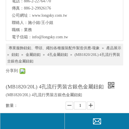
電話：886-2-22764770
料、
傳真：886-2-29926176
鈕
公司網址：
www.longsky.com.tw
聯絡人：施小姐/王小姐
扣、
職稱：業務
扣
電子信箱：
info@longsky.com.tw
環、
專業服飾鈕釦、帶頭、繩扣各種服裝配件製造供應-瓏象
»
產品展示
繩
»
鈕釦
»
金屬鈕釦
»
4孔金屬鈕釦
»
(MB1820/20L) 4孔流行男裝
古銀色金屬鈕釦
扣、
分享到:
服飾
配件
(MB1820/20L) 4孔流行男裝古銀色金屬鈕釦
製造
(MB1820/20L) 4孔流行男裝古銀色金屬鈕釦
供應
數量：
與我
們聯
詢價
加入詢價籃