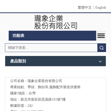
繁體中文
|
English
功能表
搜索
產品類別
公司名稱：瓏象企業股份有限公司
Long
專業鈕釦、帶頭、飾扣等,服飾配件製造供應商
Sky-
國家/地區：台灣
地址：新北市新莊區思源路331號7樓
服裝
郵遞區號：242
輔