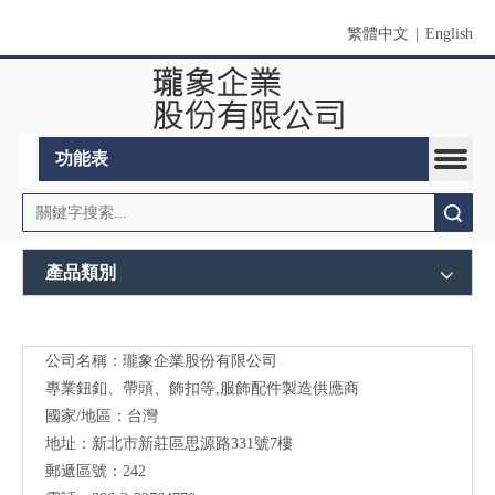
繁體中文
|
English
功能表
搜索
產品類別
公司名稱：瓏象企業股份有限公司
Long
專業鈕釦、帶頭、飾扣等,服飾配件製造供應商
Sky-
國家/地區：台灣
地址：新北市新莊區思源路331號7樓
服裝
郵遞區號：242
輔