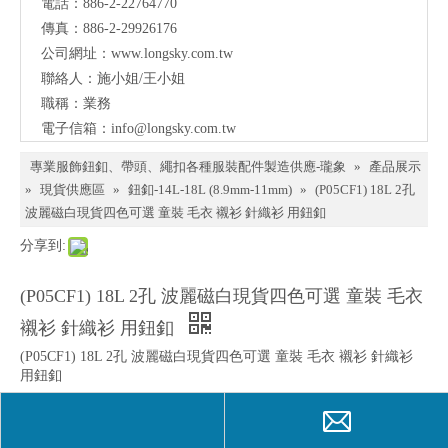
電話：886-2-22764770
料、
傳真：886-2-29926176
鈕
公司網址：
www.longsky.com.tw
聯絡人：施小姐/王小姐
扣、
職稱：業務
扣
電子信箱：
info@longsky.com.tw
環、
專業服飾鈕釦、帶頭、繩扣各種服裝配件製造供應-瓏象
»
產品展示
繩
»
現貨供應區
»
鈕釦-14L-18L (8.9mm-11mm)
»
(P05CF1) 18L 2孔
波麗磁白現貨四色可選 童裝 毛衣 襯衫 針織衫 用鈕釦
扣、
分享到:
服飾
配件
(P05CF1) 18L 2孔 波麗磁白現貨四色可選 童裝 毛衣
製造
襯衫 針織衫 用鈕釦
供應
(P05CF1) 18L 2孔 波麗磁白現貨四色可選 童裝 毛衣 襯衫 針織衫
用鈕釦
與我
顏色：
們聯
灰