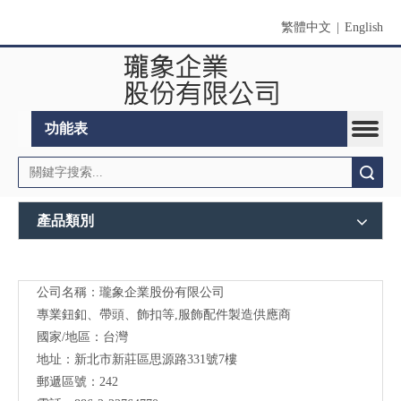
繁體中文
|
English
功能表
搜索
產品類別
公司名稱：瓏象企業股份有限公司
Long
專業鈕釦、帶頭、飾扣等,服飾配件製造供應商
Sky-
國家/地區：台灣
地址：新北市新莊區思源路331號7樓
服裝
郵遞區號：242
輔