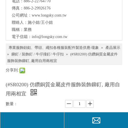
電話：886-2-22764770
料、
傳真：886-2-29926176
鈕
公司網址：
www.longsky.com.tw
聯絡人：施小姐/王小姐
扣、
職稱：業務
扣
電子信箱：
info@longsky.com.tw
環、
專業服飾鈕釦、帶頭、繩扣各種服裝配件製造供應-瓏象
»
產品展示
繩
»
鉚釘 / 裝飾釘 / 牛仔撞釘/ 牛仔扣
»
(#SR0200) 仿鑽銅質金屬皮件
服飾裝飾鉚釘, 廠用自用兩相宜
扣、
分享到:
服飾
配件
(#SR0200) 仿鑽銅質金屬皮件服飾裝飾鉚釘, 廠用自
製造
用兩相宜
供應
數量：
與我
們聯
詢價
加入詢價籃