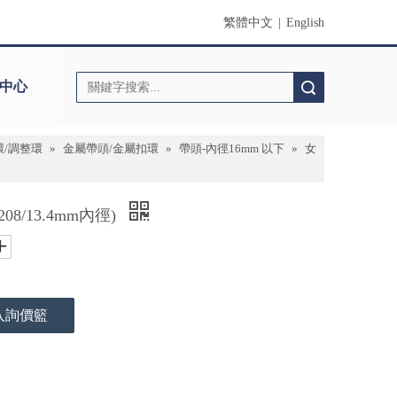
繁體中文
|
English
中心
搜索
環/調整環
»
金屬帶頭/金屬扣環
»
帶頭-內徑16mm 以下
»
女
8/13.4mm內徑)
入詢價籃