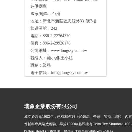
造供應商
國家/地區：台灣
地址：新北市新莊區思源路331號7樓
Long Sky- 服裝輔料、鈕扣、扣環、繩扣、
郵遞區號：242
服飾配件製造供應
與我們聯絡
電話：886-2-22764770
傳真：886-2-29926176
公司網址：
www.longsky.com.tw
聯絡人：施小姐/王小姐
職稱：業務
電子信箱：
info@longsky.com.tw
瓏象企業股份有限公司
成立於西元1983年，
已有35年以上於鈕釦、帶頭、飾扣、繩扣、內
件輔料專業製造經驗。早於1999年起即擁有Oeko-Tex Standard 100 ( p
button, dyed )
合格證照，提供全球符合歐洲環保規定產品。