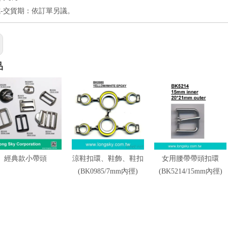
-交貨期：依訂單另議。
品
經典款小帶頭
涼鞋扣環、鞋飾、鞋扣
女用腰帶帶頭扣環
(BK0985/7mm內徑)
(BK5214/15mm內徑)