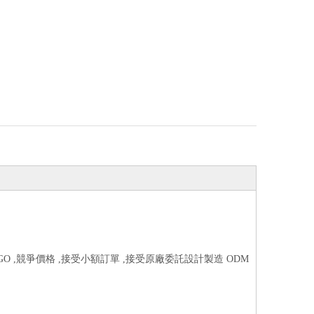
O ,競爭價格 ,接受小額訂單 ,接受原廠委託設計製造 ODM