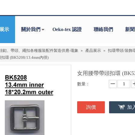
展示
關於我們
Oeko-tex 認證
聯絡我們
新聞
鈕釦、帶頭、繩扣各種服裝配件製造供應-瓏象
»
產品展示
»
扣環帶頭/裝飾
環 (BK5208/13.4mm內徑)
女用腰帶帶頭扣環 (BK520
數量：
詢價
加