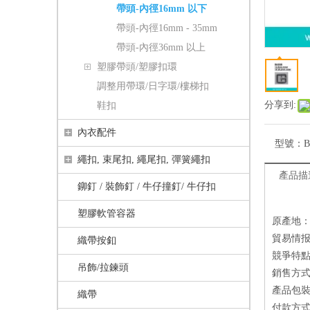
帶頭-內徑16mm 以下
帶頭-內徑16mm - 35mm
帶頭-內徑36mm 以上
塑膠帶頭/塑膠扣環
調整用帶環/日字環/樓梯扣
分享到:
鞋扣
內衣配件
型號：
B
繩扣, 束尾扣, 繩尾扣, 彈簧繩扣
產品描
鉚釘 / 裝飾釘 / 牛仔撞釘/ 牛仔扣
塑膠軟管容器
原產地：
貿易情报
織帶按釦
競爭特點
吊飾/拉鍊頭
銷售方式：
產品包
織帶
付款方式