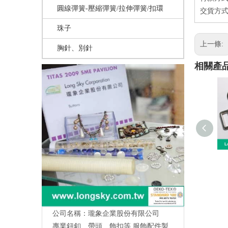
圓線彈簧-壓縮彈簧/拉伸彈簧/扣環
交貨方式
珠子
上一條:
胸針、別針
相關產
公司名稱：瓏象企業股份有限公司
專業鈕釦、帶頭、飾扣等,服飾配件製