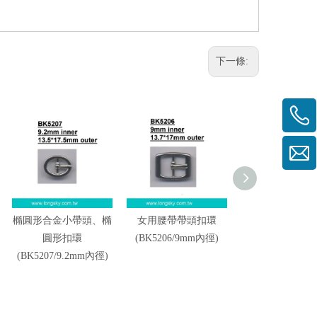
下一條:
橢圓形合金小帶頭、橢
女用腰帶帶頭扣環
鞋帶扣環、帶
圓形扣環
(BK5206/9mm內徑)
(BK5204/14m
(BK5207/9.2mm內徑)