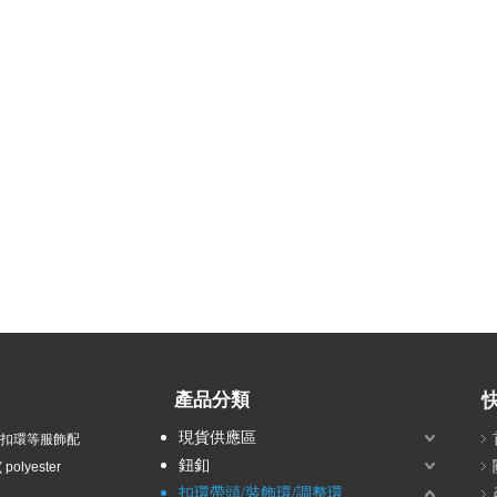
產品分類
現貨供應區
衣扣環等服飾配
鈕釦
olyester
扣環帶頭/裝飾環/調整環