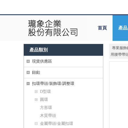
首頁
產品
專業服飾
產品類別
用腰帶帶頭扣
現貨供應區
鈕釦
扣環帶頭/裝飾環/調整環
D型環
圓環
方形環
木質帶頭
金屬帶頭/金屬扣環