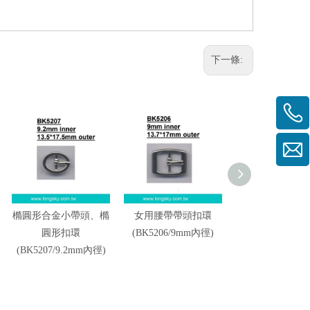
下一條:
橢圓形合金小帶頭、橢
女用腰帶帶頭扣環
鞋帶扣環、帶
圓形扣環
(BK5206/9mm內徑)
(BK5204/14m
(BK5207/9.2mm內徑)