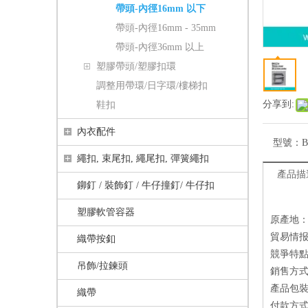
帶頭-內徑16mm 以下
帶頭-內徑16mm - 35mm
帶頭-內徑36mm 以上
塑膠帶頭/塑膠扣環
調整用帶環/日字環/樓梯扣
分享到:
鞋扣
內衣配件
型號：
B
繩扣, 束尾扣, 繩尾扣, 彈簧繩扣
產品描
鉚釘 / 裝飾釘 / 牛仔撞釘/ 牛仔扣
塑膠軟管容器
原產地：
貿易情报
織帶按釦
競爭特點
吊飾/拉鍊頭
銷售方式：
產品包
織帶
付款方式