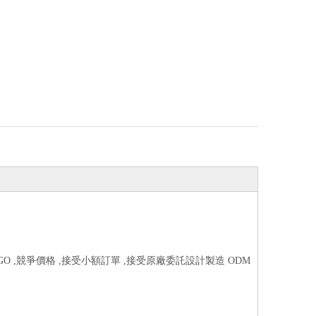
O ,競爭價格 ,接受小額訂單 ,接受原廠委託設計製造 ODM