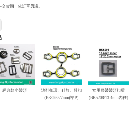
-交貨期：依訂單另議。
品
經典款小帶頭
涼鞋扣環、鞋飾、鞋扣
女用腰帶帶頭扣環
(BK0985/7mm內徑)
(BK5208/13.4mm內徑)