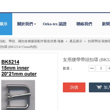
展示
關於我們
Oeko-tex 認證
聯絡我們
新聞
鈕釦、帶頭、繩扣各種服裝配件製造供應-瓏象
»
產品展示
»
扣環帶頭/裝飾
環 (BK5214/15mm內徑)
女用腰帶帶頭扣環 (BK52
數量：
詢價
加