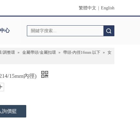
繁體中文
|
English
中心
搜索
環/調整環
»
金屬帶頭/金屬扣環
»
帶頭-內徑16mm 以下
»
女
14/15mm內徑)
入詢價籃