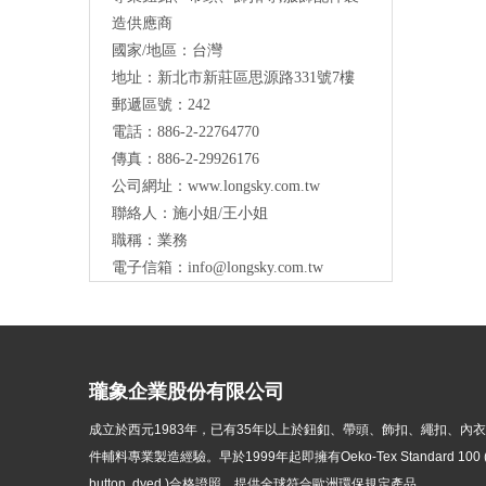
造供應商
國家/地區：台灣
地址：新北市新莊區思源路331號7樓
Long Sky- 服裝輔料、鈕扣、扣環、繩扣、
郵遞區號：242
服飾配件製造供應
與我們聯絡
電話：886-2-22764770
傳真：886-2-29926176
公司網址：
www.longsky.com.tw
聯絡人：施小姐/王小姐
職稱：業務
電子信箱：
info@longsky.com.tw
瓏象企業股份有限公司
成立於西元1983年，
已有35年以上於鈕釦、帶頭、飾扣、繩扣、內
件輔料專業製造經驗。早於1999年起即擁有Oeko-Tex Standard 100 ( p
button, dyed )
合格證照，提供全球符合歐洲環保規定產品。