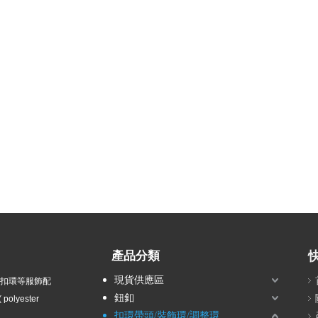
產品分類
現貨供應區
衣扣環等服飾配
鈕釦
olyester
扣環帶頭/裝飾環/調整環