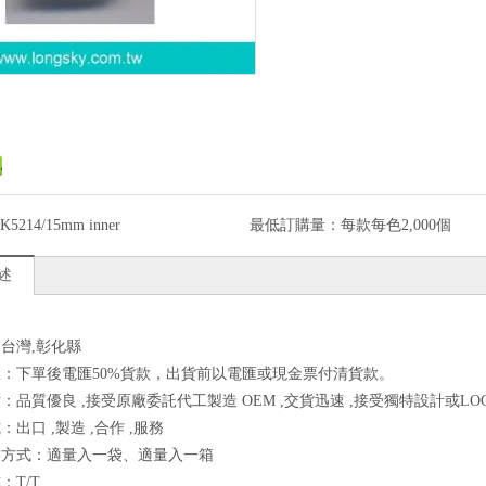
K5214/15mm inner
最低訂購量：
每款每色2,000個
述
台灣,彰化縣
：下單後電匯50%貨款，出貨前以電匯或現金票付清貨款。
：品質優良 ,接受原廠委託代工製造 OEM ,交貨迅速 ,接受獨特設計或LOG
出口 ,製造 ,合作 ,服務
裝方式：適量入一袋、適量入一箱
：T/T