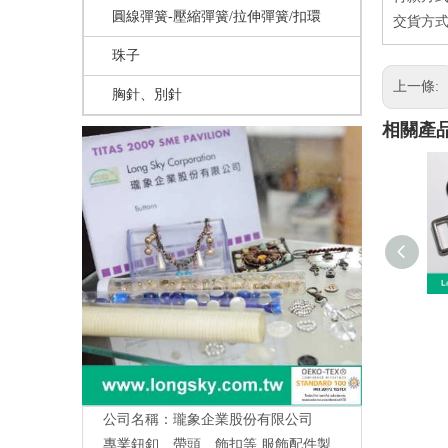
圓線彈簧-壓縮彈簧/拉伸彈簧/扣環
交貨方式
珠子
上一條:
胸針、別針
相關產
公司名稱：瓏象企業股份有限公司
專業鈕釦、帶頭、飾扣等,服飾配件製