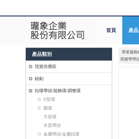
首頁
產品
專業服飾
產品類別
用腰帶帶頭扣
現貨供應區
鈕釦
扣環帶頭/裝飾環/調整環
D型環
圓環
方形環
木質帶頭
金屬帶頭/金屬扣環