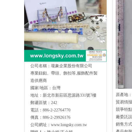
公司名稱：瓏象企業股份有限公司
專業鈕釦、帶頭、飾扣等,服飾配件製
造供應商
國家/地區：台灣
原產地
地址：新北市新莊區思源路331號7樓
Long Sky- 服裝輔料、鈕扣、扣環、繩扣、
貿易情报：波麗
郵遞區號：242
服飾配件製造供應
與我們聯絡
競爭特點
電話：886-2-22764770
廠委託設
傳真：886-2-29926176
銷售方式：
公司網址：
www.longsky.com.tw
產品包