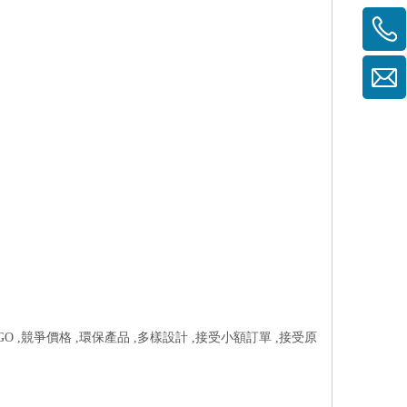
 ,競爭價格 ,環保產品 ,多樣設計 ,接受小額訂單 ,接受原