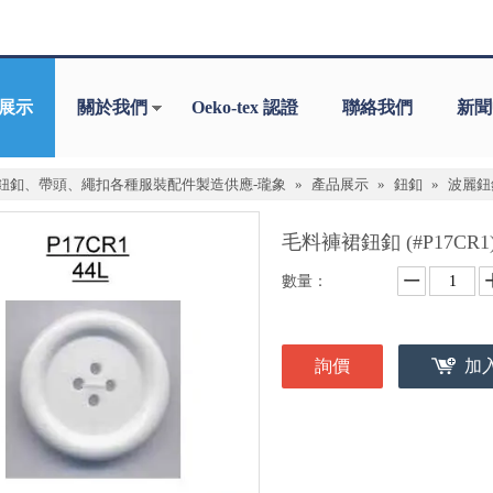
展示
關於我們
Oeko-tex 認證
聯絡我們
新聞
鈕釦、帶頭、繩扣各種服裝配件製造供應-瓏象
»
產品展示
»
鈕釦
»
波麗鈕
毛料褲裙鈕釦 (#P17CR1
數量：
詢價
加