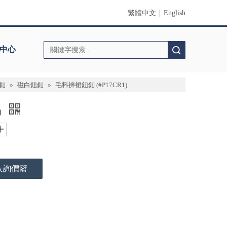
繁體中文
|
English
中心
搜索
釦
»
磁白鈕釦
»
毛料褲裙鈕釦 (#P17CR1)
)
入詢價籃