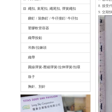
8. 接受
繩扣, 束尾扣, 繩尾扣, 彈簧繩扣
9. 交期
鉚釘 / 裝飾釘 / 牛仔撞釘/ 牛仔扣
塑膠軟管容器
織帶按釦
吊飾/拉鍊頭
織帶
圓線彈簧-壓縮彈簧/拉伸彈簧/扣環
珠子
胸針、別針