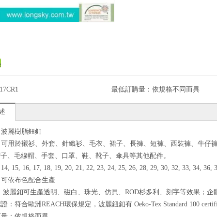
17CR1
最低訂購量：
依規格不同而異
述
質：波麗樹脂鈕釦
途：可用於襯衫、外套、針織衫、毛衣、裙子、長褲、短褲、西裝褲、牛仔
帽子、毛線帽、手套、口罩、鞋、靴子、傘具等其他配件。
 15, 16, 17, 18, 19, 20, 21, 22, 23, 24, 25, 26, 28, 29, 30, 32, 33, 34, 36, 3
色：可依布色配合生產
果： 波麗釦可生產透明、磁白、珠光、仿貝、ROD杉多利、刻字等效果；企
證：符合歐洲REACH環保規定，波麗鈕釦有 Oeko-Tex Standard 100 certifi
本訂量：依規格而異。