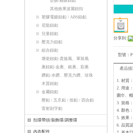
企眼/雞眼鈕釦
其他效果波麗鈕扣
塑膠電鍍鈕釦 / ABS鈕釦
尼龍鈕釦
兒童鈕釦
分享到:
壓克力鈕釦
組合鈕釦
型號：
P
塘瓷鈕釦-貴族風、軍裝風
蔥鈕釦-金蔥、銀蔥、彩蔥
產品描
鑽釦-水鑽、壓克力鑽、珍珠
1. 材
木質鈕釦
2. 用
金屬鈕釦
圍巾、
壓釦 / 五爪釦 / 按釦 / 四合釦
3. 規格：14,
雷射刻字釦
4. 顏
5. 效
扣環帶頭/裝飾環/調整環
6. 品質認
內衣配件
7. 基