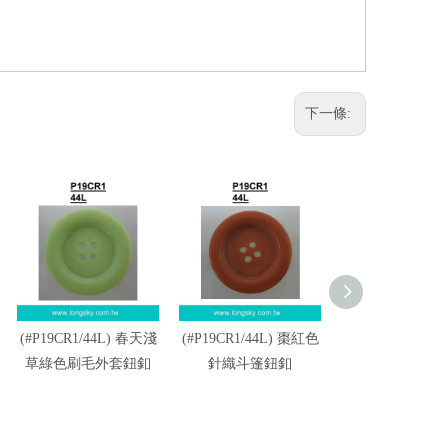
下一條:
(#P19CR1/44L) 春天淺
(#P19CR1/44L) 棗紅色
(P04CF1) 16L
草綠色刷毛外套鈕釦
針織斗篷鈕釦
黑色襯衫鈕釦