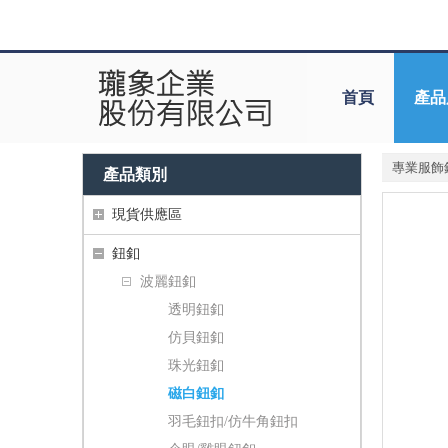
首頁
產品
專業服飾
產品類別
現貨供應區
鈕釦
波麗鈕釦
透明鈕釦
仿貝鈕釦
珠光鈕釦
磁白鈕釦
羽毛鈕扣/仿牛角鈕扣