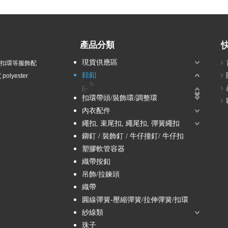
產品分類
現貨供應區
衣扣環等服飾配
鈕釦
olyester
波麗鈕釦
透明鈕釦
仿貝鈕釦
珠光鈕釦
磁白鈕釦
羽毛鈕扣/仿牛角鈕扣
企眼/雞眼鈕釦
其他效果波麗鈕扣
塑膠電鍍鈕釦 / ABS鈕釦
尼龍鈕釦
兒童鈕釦
壓克力鈕釦
組合鈕釦
塘瓷鈕釦-貴族風、軍裝風
蔥鈕釦-金蔥、銀蔥、彩蔥
鑽釦-水鑽、壓克力鑽、珍珠
木質鈕釦
金屬鈕釦
壓釦 / 五爪釦 / 按釦 / 四合釦
雷射刻字釦
扣環帶頭/裝飾環/調整環
內衣配件
繩扣, 束尾扣, 繩尾扣, 彈簧繩扣
鉚釘 / 裝飾釘 / 牛仔撞釘/ 牛仔扣
塑膠軟管容器
織帶按釦
吊飾/拉鍊頭
織帶
圓線彈簧-壓縮彈簧/拉伸彈簧/扣環
紗線類
珠子