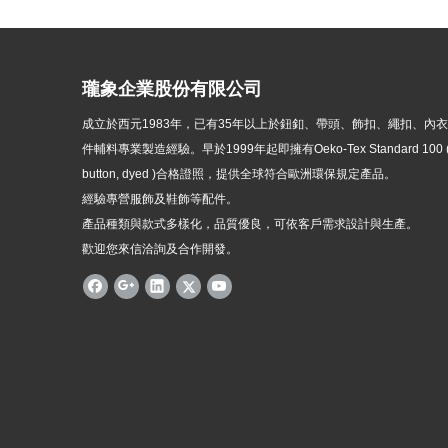
瓏象企業股份有限公司
成立於西元1983年，
已有35年以上於鈕釦、帶頭、飾扣、繩扣、內
件輔料專業製造經驗。早於1999年起即擁有Oeko-Tex Standard 100 ( p
button, dyed )
合格證照，提供全球符合歐洲環保規定產品。
經驗專營服飾及鞋飾等配件。
產品種類與款式多樣化，品質優良，可依客戶需求設計與生產。
歡迎您來信洽詢及合作開發。