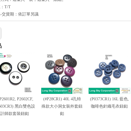
：T/T
-交貨期：依訂單另議
品
P2601R2, P2602CF,
(#P28CR1) 40L 4孔特
(P0373CR1) 16L 藍色,
603CR3) 黑白雙色設
殊款大小洞女裝外套鈕
咖啡色針織毛衣鈕釦
計師款套裝鈕釦
釦