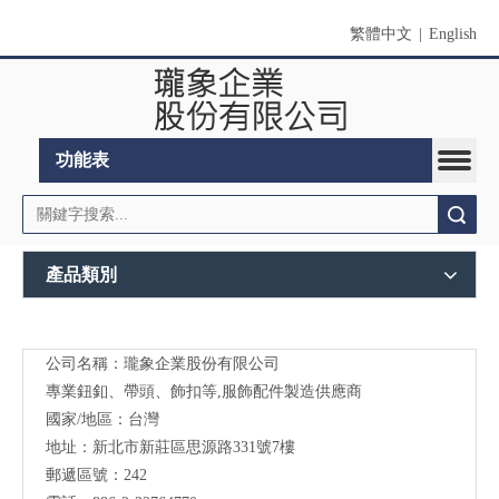
繁體中文
|
English
功能表
搜索
產品類別
公司名稱：瓏象企業股份有限公司
Long
專業鈕釦、帶頭、飾扣等,服飾配件製造供應商
Sky-
國家/地區：台灣
地址：新北市新莊區思源路331號7樓
服裝
郵遞區號：242
輔