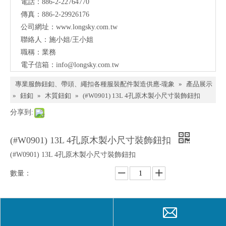
電話：886-2-22764770
料、
傳真：886-2-29926176
鈕
公司網址：
www.longsky.com.tw
聯絡人：施小姐/王小姐
扣、
職稱：業務
扣
電子信箱：
info@longsky.com.tw
環、
專業服飾鈕釦、帶頭、繩扣各種服裝配件製造供應-瓏象
»
產品展示
繩
»
鈕釦
»
木質鈕釦
»
(#W0901) 13L 4孔原木製小尺寸裝飾鈕扣
扣、
分享到:
服飾
(#W0901) 13L 4孔原木製小尺寸裝飾鈕扣
配件
(#W0901) 13L 4孔原木製小尺寸裝飾鈕扣
製造
數量：
供應
與我
們聯
詢價
加入詢價籃