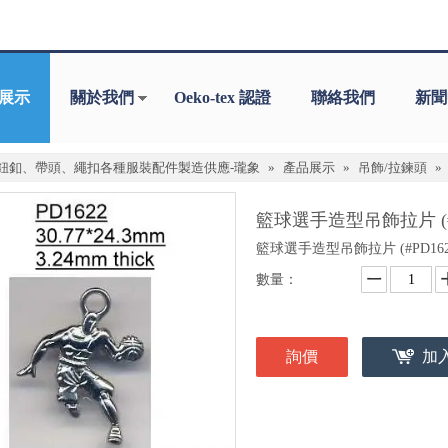
展示
關於我們
Oeko-tex 認證
聯絡我們
新聞
鈕釦、帶頭、繩扣各種服裝配件製造供應-瓏象
»
產品展示
»
吊飾/拉鍊頭
»
籃球選手造型吊飾拉片 (#P
籃球選手造型吊飾拉片 (#PD162
數量：
詢價
加