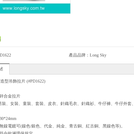
D1622
產品品牌：
Long Sky
述
型吊飾拉片 (#PD1622)
：鋅合金拉片
: 男裝、女裝、童裝、套裝、皮衣、針織毛衣、針織衫、牛仔褲、牛仔外
0*24mm
：無鎳電鍍可(鎳色/銀色、代金、純金、青古銅、紅古銅、黑鎳色等)。
：符合歐洲環保規定