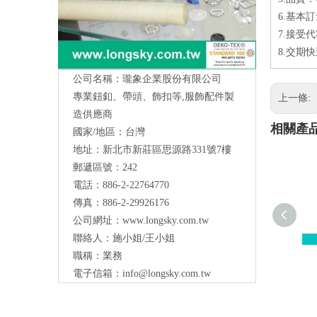
6.基本訂
7.接受代
8.交期
公司名稱：瓏象企業股份有限公司
專業鈕釦、帶頭、飾扣等,服飾配件製
上一條:
造供應商
相關產
國家/地區：台灣
地址：新北市新莊區思源路331號7樓
Long Sky- 服裝輔料、鈕扣、扣環、繩扣、
郵遞區號：242
服飾配件製造供應
與我們聯絡
電話：886-2-22764770
傳真：886-2-29926176
公司網址：
www.longsky.com.tw
聯絡人：施小姐/王小姐
職稱：業務
電子信箱：
info@longsky.com.tw