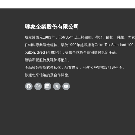
瓏象企業股份有限公司
成立於西元1983年，
已有35年以上於鈕釦、帶頭、飾扣、繩扣、內
件輔料專業製造經驗。早於1999年起即擁有Oeko-Tex Standard 100 ( p
button, dyed )
合格證照，提供全球符合歐洲環保規定產品。
經驗專營服飾及鞋飾等配件。
產品種類與款式多樣化，品質優良，可依客戶需求設計與生產。
歡迎您來信洽詢及合作開發。