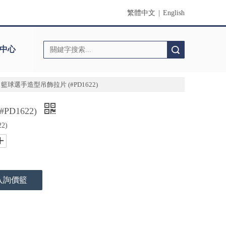
繁體中文
|
English
中心
搜索
籃球選手造型吊飾拉片 (#PD1622)
D1622)
2)
入詢價籃