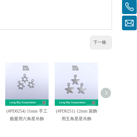
下一條:
(#PD0254) 11mm 手工
(#PD0251) 12mm 裝飾
(#PD0250) 9m
藝愛用六角星吊飾
用五角星星吊飾
造型吊飾可作為
手鍊、項鍊裝