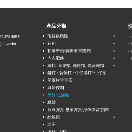
產品分類
現貨供應區
衣扣環等服飾配
鈕釦
olyester
扣環帶頭/裝飾環/調整環
內衣配件
繩扣, 束尾扣, 繩尾扣, 彈簧繩扣
鉚釘 / 裝飾釘 / 牛仔撞釘/ 牛仔扣
塑膠軟管容器
織帶按釦
吊飾/拉鍊頭
織帶
圓線彈簧-壓縮彈簧/拉伸彈簧/扣環
紗線類
珠子
胸針、別針