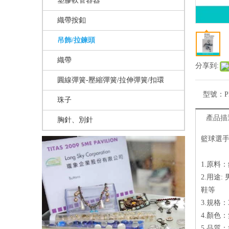
塑膠軟管容器
織帶按釦
吊飾/拉鍊頭
織帶
分享到:
圓線彈簧-壓縮彈簧/拉伸彈簧/扣環
型號：
P
珠子
產品描
胸針、別針
籃球選手造
1.原料
2.用途
鞋等
3.規格：3
4.顏色
5.品質