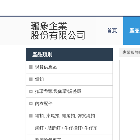
首頁
產品
專業服飾
產品類別
現貨供應區
鈕釦
扣環帶頭/裝飾環/調整環
內衣配件
繩扣, 束尾扣, 繩尾扣, 彈簧繩扣
鉚釘 / 裝飾釘 / 牛仔撞釘/ 牛仔扣