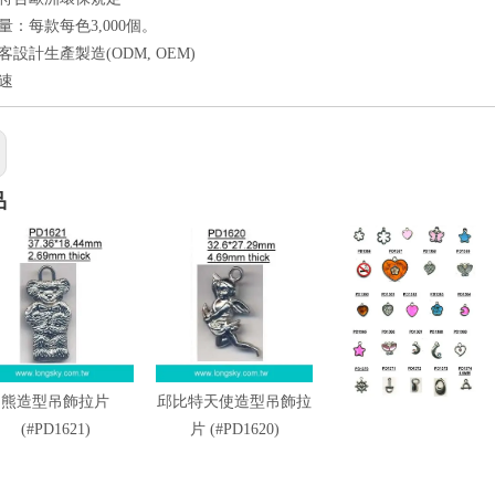
量：每款每色3,000個。
客設計生產製造(ODM, OEM)
快速
品
熊造型吊飾拉片
邱比特天使造型吊飾拉
金屬服裝吊飾PD13-1
(#PD1621)
片 (#PD1620)