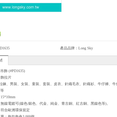
D1635
產品品牌：
Long Sky
述
飾 (#PD1635)
吊飾拉片
途: 拉鍊、男裝、女裝、童裝、套裝、皮衣、針織毛衣、針織衫、牛仔褲
鞋等
15*10mm
色：無鎳電鍍可(鎳色/銀色、代金、純金、青古銅、紅古銅、黑鎳色等)。
質：符合歐洲環保規定
訂量：每款每色3,000個。