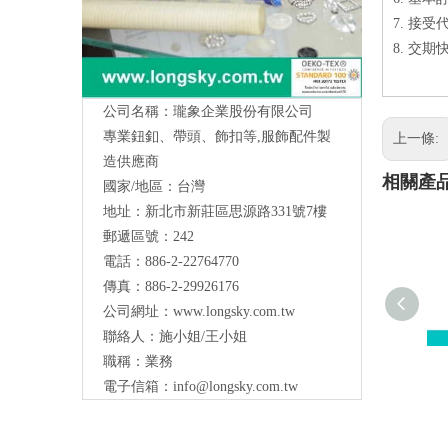
7. 接受
8. 交期
公司名稱：瓏象企業股份有限公司
專業鈕釦、帶頭、飾扣等,服飾配件製
上一條:
造供應商
相關產
國家/地區：台灣
地址：新北市新莊區思源路331號7樓
Long Sky- 服裝輔料、鈕扣、扣環、繩扣、
郵遞區號：242
服飾配件製造供應
與我們聯絡
電話：886-2-22764770
傳真：886-2-29926176
公司網址：
www.longsky.com.tw
聯絡人：施小姐/王小姐
職稱：業務
電子信箱：
info@longsky.com.tw