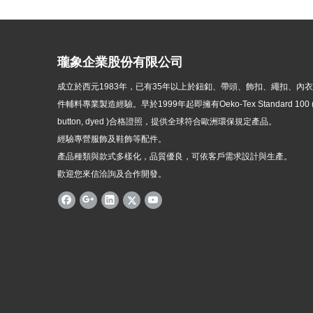
瓏象企業股份有限公司
成立於西元1983年，
已有35年以上於鈕釦、帶頭、飾扣、繩扣、內
件輔料專業製造經驗。早於1999年起即擁有Oeko-Tex Standard 100 ( p
button, dyed )
合格證照，提供全球符合歐洲環保規定產品。
經驗專營服飾及鞋飾等配件。
產品種類與款式多樣化，品質優良，可依客戶需求設計與生產。
歡迎您來信洽詢及合作開發。