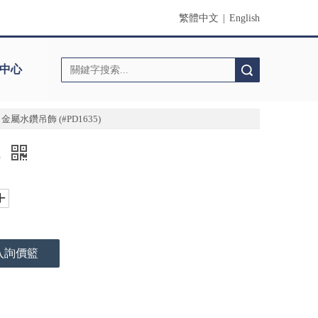
繁體中文
|
English
中心
搜索
金屬水鑽吊飾 (#PD1635)
)
入詢價籃