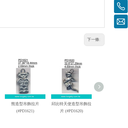
下一條:
熊造型吊飾拉片
邱比特天使造型吊飾拉
金屬服裝吊飾PD1
(#PD1621)
片 (#PD1620)