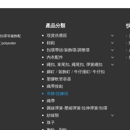
產品分類
現貨供應區
衣扣環等服飾配
鈕釦
olyester
扣環帶頭/裝飾環/調整環
內衣配件
繩扣, 束尾扣, 繩尾扣, 彈簧繩扣
鉚釘 / 裝飾釘 / 牛仔撞釘/ 牛仔扣
塑膠軟管容器
織帶按釦
吊飾/拉鍊頭
織帶
圓線彈簧-壓縮彈簧/拉伸彈簧/扣環
紗線類
珠子
胸針、別針