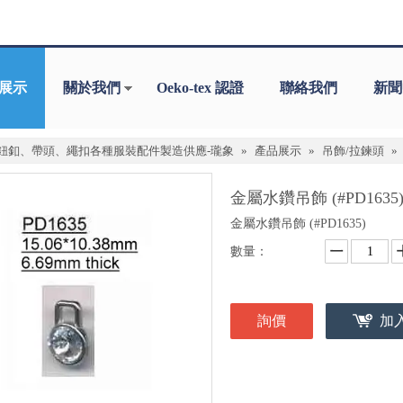
展示
關於我們
Oeko-tex 認證
聯絡我們
新聞
鈕釦、帶頭、繩扣各種服裝配件製造供應-瓏象
»
產品展示
»
吊飾/拉鍊頭
»
金屬水鑽吊飾 (#PD1635
金屬水鑽吊飾 (#PD1635)
數量：
詢價
加