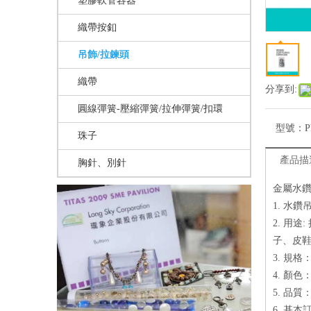
塑膠軟管容器
織帶按釦
吊飾/拉鍊頭
織帶
分享到:
圓線彈簧-壓縮彈簧/拉伸彈簧/扣環
型號：
P
珠子
產品描
胸針、別針
金屬水鑽吊
1. 水鑽
2. 用
子、皮
3. 規格：
4. 顏
5. 品
6. 基本