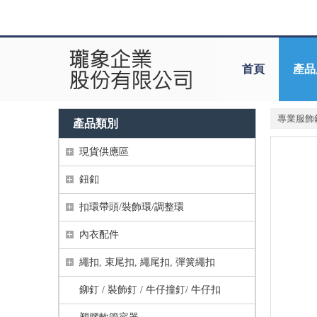
首頁
產品
專業服飾
產品類別
現貨供應區
鈕釦
扣環帶頭/裝飾環/調整環
內衣配件
繩扣, 束尾扣, 繩尾扣, 彈簧繩扣
鉚釘 / 裝飾釘 / 牛仔撞釘/ 牛仔扣