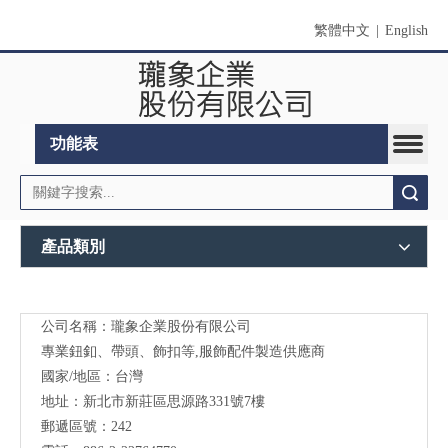
繁體中文
|
English
功能表
搜索
產品類別
公司名稱：瓏象企業股份有限公司
Long
專業鈕釦、帶頭、飾扣等,服飾配件製造供應商
Sky-
國家/地區：台灣
地址：新北市新莊區思源路331號7樓
服裝
郵遞區號：242
輔