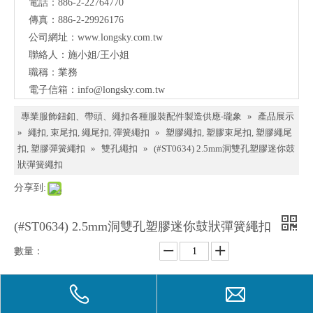
電話：886-2-22764770
料、
傳真：886-2-29926176
鈕
公司網址：
www.longsky.com.tw
聯絡人：施小姐/王小姐
扣、
職稱：業務
扣
電子信箱：
info@longsky.com.tw
環、
專業服飾鈕釦、帶頭、繩扣各種服裝配件製造供應-瓏象
»
產品展示
繩
»
繩扣, 束尾扣, 繩尾扣, 彈簧繩扣
»
塑膠繩扣, 塑膠束尾扣, 塑膠繩尾
扣, 塑膠彈簧繩扣
»
雙孔繩扣
»
(#ST0634) 2.5mm洞雙孔塑膠迷你鼓
扣、
狀彈簧繩扣
服飾
分享到:
配件
製造
(#ST0634) 2.5mm洞雙孔塑膠迷你鼓狀彈簧繩扣
供應
數量：
與我
們聯
詢價
加入詢價籃