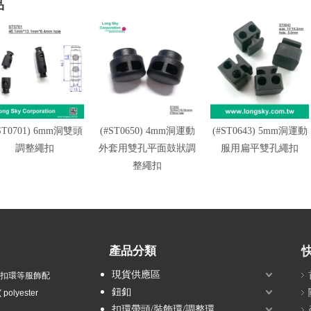
品
ST0701) 6mm洞雙頭
(#ST0650) 4mm洞運動
(#ST0643) 5mm洞運動
調整繩扣
外套用雙孔平面鼓狀調
服用扁平雙孔繩扣
整繩扣
產品分類
現貨供應區
衣扣環等服飾配
鈕釦
olyester
扣環帶頭/裝飾環/調整環