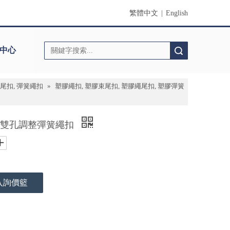
繁體中文
|
English
中心
搜索
繩尾扣, 彈簧繩扣
»
塑膠繩扣, 塑膠束尾扣, 塑膠繩尾扣, 塑膠彈簧
m小型雙孔調整彈簧繩扣
入詢價籃