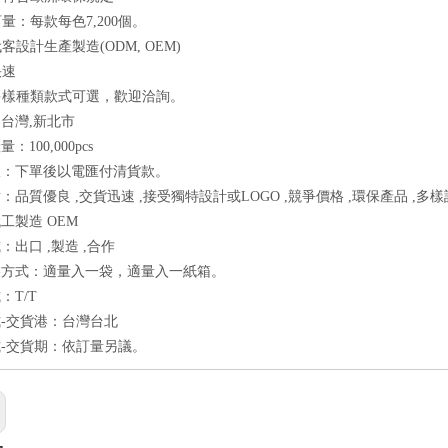
訂量：每款每色7,200個。
代客設計生產製造(ODM, OEM)
快速
有多樣種類款式可選，歡迎洽詢。
台灣,新北市
：100,000pcs
报：下單後以電匯付清貨款。
：品質優良 ,交貨迅速 ,接受獨特設計或LOGO ,競爭價格 ,環保產品 ,多樣
工製造 OEM
：出口 ,製造 ,合作
裝方式：適量入一袋，適量入一紙箱。
：T/T
-交貨港：台灣台北
-交貨期：依訂量另議。