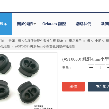
展示
關於我們
Oeko-tex 認證
聯絡我們
新聞
鈕釦、帶頭、繩扣各種服裝配件製造供應-瓏象
»
產品展示
»
繩扣, 束尾扣, 
雙孔繩扣
»
(#ST0639) 繩洞4mm小型雙孔調整彈簧繩扣
(#ST0639) 繩洞4m
數量：
詢價
加