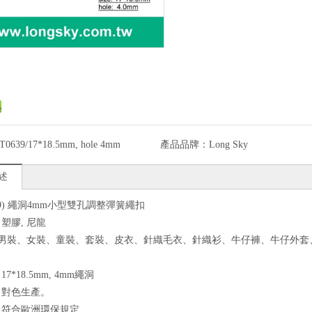
T0639/17*18.5mm, hole 4mm
產品品牌：
Long Sky
述
639) 繩洞4mm小型雙孔調整彈簧繩扣
：塑膠, 尼龍
途: 男裝、女裝、童裝、套裝、皮衣、針織毛衣、針織衫、牛仔褲、牛仔
17*18.5mm, 4mm繩洞
色：對色生產。
質：符合歐洲環保規定