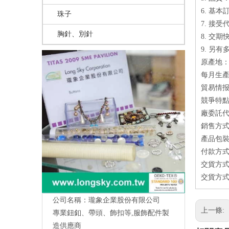
6. 基本
珠子
7. 接受
胸針、別針
8. 交期
9. 另
原產地：
每月生產量
貿易情
競爭特點
廠委託代
銷售方式
產品包
付款方式
交貨方式
交貨方式
公司名稱：瓏象企業股份有限公司
上一條:
專業鈕釦、帶頭、飾扣等,服飾配件製
造供應商