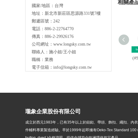
相關產
國家/地區：台灣
地址：新北市新莊區思源路331號7樓
Long Sky- 服裝輔料、鈕扣、扣環、繩扣、
郵遞區號：242
服飾配件製造供應
與我們聯絡
電話：886-2-22764770
傳真：886-2-29926176
公司網址：
www.longsky.com.tw
聯絡人：施小姐/王小姐
(#
職稱：業務
電子信箱：
info@longsky.com.tw
瓏象企業股份有限公司
成立於西元1983年，
已有35年以上於鈕釦、帶頭、飾扣、繩扣、內
件輔料專業製造經驗。早於1999年起即擁有Oeko-Tex Standard 100 ( p
button, dyed )
合格證照，提供全球符合歐洲環保規定產品。