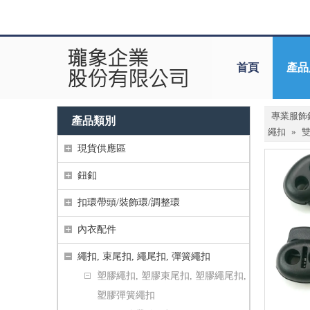
首頁
產品
專業服飾
產品類別
繩扣
»
現貨供應區
鈕釦
扣環帶頭/裝飾環/調整環
內衣配件
繩扣, 束尾扣, 繩尾扣, 彈簧繩扣
塑膠繩扣, 塑膠束尾扣, 塑膠繩尾扣,
塑膠彈簧繩扣