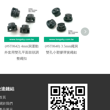
(#ST0642) 4mm洞運動
(#ST0640) 3.5mm繩洞
(#ST0646) 5m
外套用雙孔平面鼓狀調
雙孔小塑膠彈簧繩釦
邊帶孔兩孔調整
整繩扣
扣
快速鏈結
首頁
關於我們
產品展示