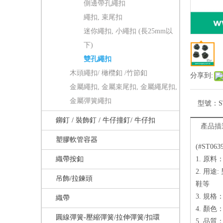
側邊帶孔繩扣
繩扣, 束尾扣
迷你繩扣, 小繩扣 (長25mm以
下)
雙孔繩扣
木頭繩扣/ 橄欖釦 /竹節釦
分享到:
金屬繩扣, 金屬束尾扣, 金屬繩尾扣,
金屬彈簧繩扣
型號：
S
鉚釘 / 裝飾釘 / 牛仔撞釘/ 牛仔扣
產品描
塑膠軟管容器
(#ST0
織帶按釦
1. 原料
2. 用
吊飾/拉鍊頭
鞋等
3. 規格：
織帶
4. 顏
圓線彈簧-壓縮彈簧/拉伸彈簧/扣環
5. 品