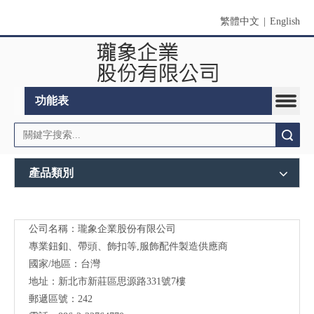
繁體中文
|
English
功能表
搜索
產品類別
公司名稱：瓏象企業股份有限公司
Long
專業鈕釦、帶頭、飾扣等,服飾配件製造供應商
Sky-
國家/地區：台灣
地址：新北市新莊區思源路331號7樓
服裝
郵遞區號：242
輔