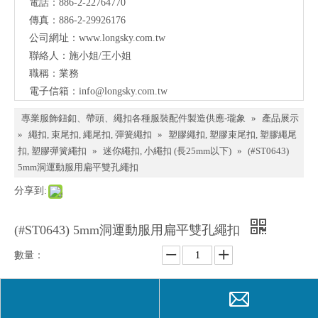
電話：886-2-22764770
料、
傳真：886-2-29926176
鈕
公司網址：
www.longsky.com.tw
聯絡人：施小姐/王小姐
扣、
職稱：業務
扣
電子信箱：
info@longsky.com.tw
環、
專業服飾鈕釦、帶頭、繩扣各種服裝配件製造供應-瓏象
»
產品展示
繩
»
繩扣, 束尾扣, 繩尾扣, 彈簧繩扣
»
塑膠繩扣, 塑膠束尾扣, 塑膠繩尾
扣, 塑膠彈簧繩扣
»
迷你繩扣, 小繩扣 (長25mm以下)
»
(#ST0643)
扣、
5mm洞運動服用扁平雙孔繩扣
服飾
分享到:
配件
製造
(#ST0643) 5mm洞運動服用扁平雙孔繩扣
供應
數量：
與我
們聯
詢價
加入詢價籃