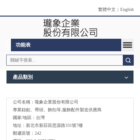
繁體中文
|
English
功能表
搜索
產品類別
公司名稱：瓏象企業股份有限公司
Long
專業鈕釦、帶頭、飾扣等,服飾配件製造供應商
Sky-
國家/地區：台灣
地址：新北市新莊區思源路331號7樓
服裝
郵遞區號：242
輔