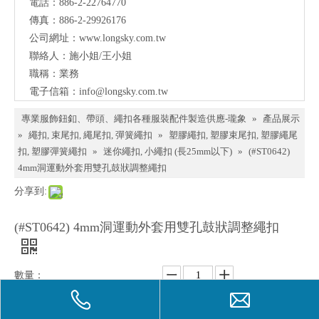
電話：886-2-22764770
料、
傳真：886-2-29926176
鈕
公司網址：
www.longsky.com.tw
聯絡人：施小姐/王小姐
扣、
職稱：業務
扣
電子信箱：
info@longsky.com.tw
環、
專業服飾鈕釦、帶頭、繩扣各種服裝配件製造供應-瓏象
»
產品展示
繩
»
繩扣, 束尾扣, 繩尾扣, 彈簧繩扣
»
塑膠繩扣, 塑膠束尾扣, 塑膠繩尾
扣, 塑膠彈簧繩扣
»
迷你繩扣, 小繩扣 (長25mm以下)
»
(#ST0642)
扣、
4mm洞運動外套用雙孔鼓狀調整繩扣
服飾
分享到:
配件
(#ST0642) 4mm洞運動外套用雙孔鼓狀調整繩扣
製造
供應
與我
數量：
們聯