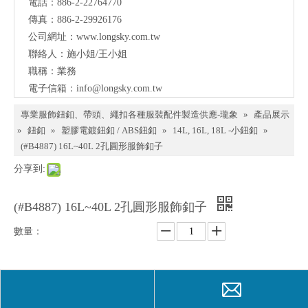
電話：886-2-22764770
料、
傳真：886-2-29926176
鈕
公司網址：
www.longsky.com.tw
聯絡人：施小姐/王小姐
扣、
職稱：業務
扣
電子信箱：
info@longsky.com.tw
環、
專業服飾鈕釦、帶頭、繩扣各種服裝配件製造供應-瓏象
»
產品展示
繩
»
鈕釦
»
塑膠電鍍鈕釦 / ABS鈕釦
»
14L, 16L, 18L -小鈕釦
»
(#B4887) 16L~40L 2孔圓形服飾釦子
扣、
分享到:
服飾
配件
(#B4887) 16L~40L 2孔圓形服飾釦子
製造
數量：
供應
與我
詢價
加入詢價籃
們聯