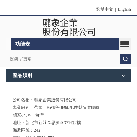
繁體中文
|
English
功能表
搜索
產品類別
公司名稱：瓏象企業股份有限公司
Long
專業鈕釦、帶頭、飾扣等,服飾配件製造供應商
Sky-
國家/地區：台灣
地址：新北市新莊區思源路331號7樓
服裝
郵遞區號：242
輔