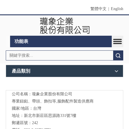
繁體中文
|
English
功能表
搜索
產品類別
公司名稱：瓏象企業股份有限公司
Long
專業鈕釦、帶頭、飾扣等,服飾配件製造供應商
Sky-
國家/地區：台灣
地址：新北市新莊區思源路331號7樓
服裝
郵遞區號：242
輔