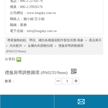
電話：886-2-22764770
料、
傳真：886-2-29926176
鈕
公司網址：
www.longsky.com.tw
聯絡人：施小姐/王小姐
扣、
職稱：業務
扣
電子信箱：
info@longsky.com.tw
環、
專業服飾鈕釦、帶頭、繩扣各種服裝配件製造供應-瓏象
»
產品展示
繩
»
內衣配件
»
金屬內衣調整扣環
»
禮服肩帶調整圓環
(PA0235/9mm)
扣、
分享到:
服飾
配件
禮服肩帶調整圓環 (PA0235/9mm)
製造
數量：
供應
與我
詢價
加入詢價籃
們聯