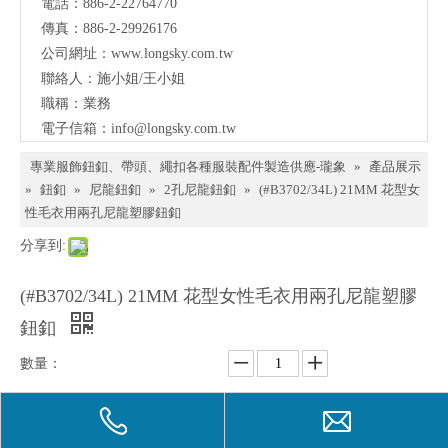
電話：886-2-22764770
料、
傳真：886-2-29926176
鈕
公司網址：
www.longsky.com.tw
聯絡人：施小姐/王小姐
扣、
職稱：業務
扣
電子信箱：
info@longsky.com.tw
環、
專業服飾鈕釦、帶頭、繩扣各種服裝配件製造供應-瓏象
»
產品展示
繩
»
鈕釦
»
尼龍鈕釦
»
2孔尼龍鈕釦
»
(#B3702/34L) 21MM 花型女
性毛衣用兩孔尼龍塑膠鈕釦
扣、
分享到:
服飾
配件
(#B3702/34L) 21MM 花型女性毛衣用兩孔尼龍塑膠
製造
鈕釦
供應
數量：
與我
們聯
詢價
加入詢價籃