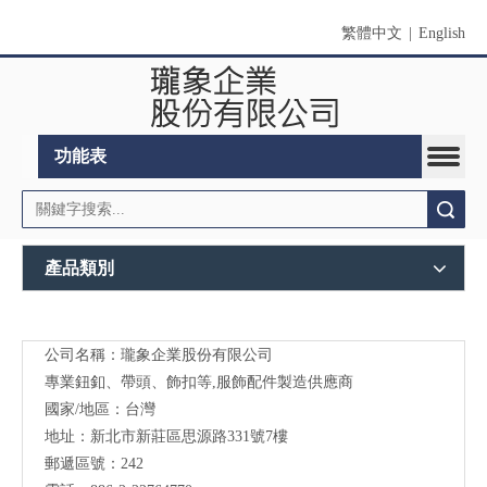
繁體中文
|
English
功能表
搜索
產品類別
公司名稱：瓏象企業股份有限公司
Long
專業鈕釦、帶頭、飾扣等,服飾配件製造供應商
Sky-
國家/地區：台灣
地址：新北市新莊區思源路331號7樓
服裝
郵遞區號：242
輔